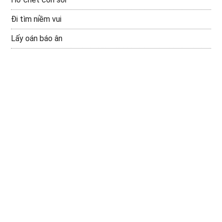
Đi tìm niềm vui
Lấy oán báo ân