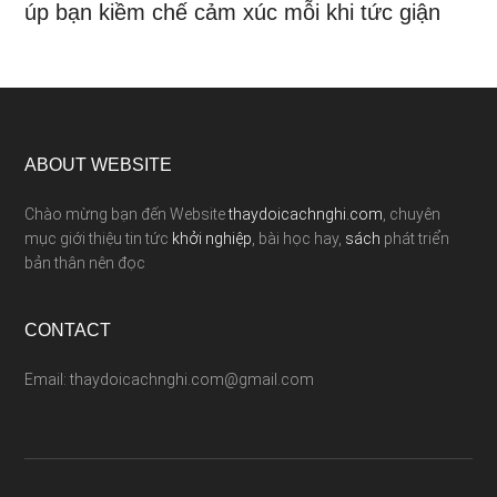
úp bạn kiềm chế cảm xúc mỗi khi tức giận
ABOUT WEBSITE
Chào mừng bạn đến Website
thaydoicachnghi.com
, chuyên
mục giới thiệu tin tức
khởi nghiệp
, bài học hay,
sách
phát triển
bản thân nên đọc
CONTACT
Email: thaydoicachnghi.com@gmail.com