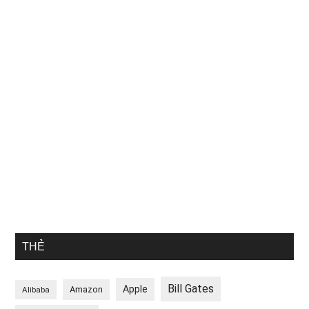
THẺ
Bill Gates
Apple
Amazon
Alibaba