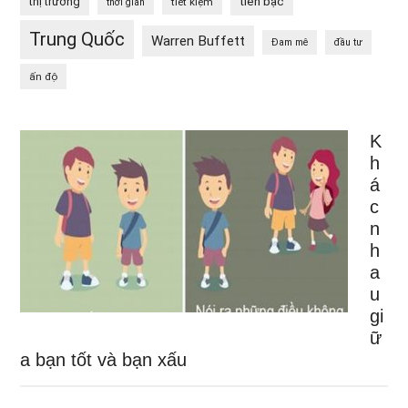
tiền bạc
thị trường
tiết kiệm
thời gian
Trung Quốc
Warren Buffett
Đam mê
đầu tư
ấn độ
K
h
á
c
n
h
a
u
gi
ữ
a bạn tốt và bạn xấu