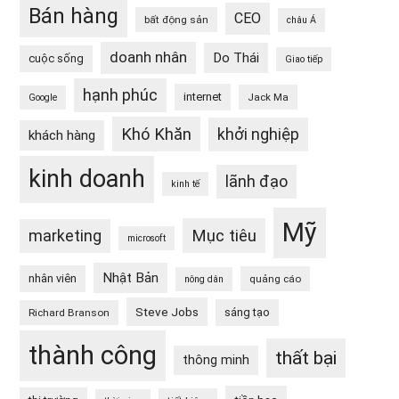
Bán hàng
CEO
bất động sản
châu Á
doanh nhân
Do Thái
cuộc sống
Giao tiếp
hạnh phúc
internet
Jack Ma
Google
Khó Khăn
khởi nghiệp
khách hàng
kinh doanh
lãnh đạo
kinh tế
Mỹ
Mục tiêu
marketing
microsoft
Nhật Bản
nhân viên
quảng cáo
nông dân
Steve Jobs
sáng tạo
Richard Branson
thành công
thất bại
thông minh