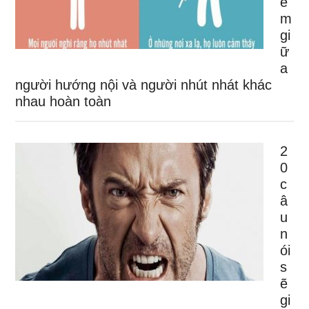
ể
m
gi
ữ
a
người hướng nội và người nhút nhát khác
nhau hoàn toàn
2
0
c
â
u
n
ói
s
ẽ
gi