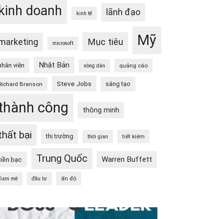
kinh doanh
lãnh đạo
kinh tế
Mỹ
Mục tiêu
marketing
microsoft
Nhật Bản
nhân viên
quảng cáo
nông dân
Steve Jobs
sáng tạo
Richard Branson
thành công
thông minh
thất bại
thị trường
tiết kiệm
thời gian
Trung Quốc
Warren Buffett
tiền bạc
ấn độ
Đam mê
đầu tư