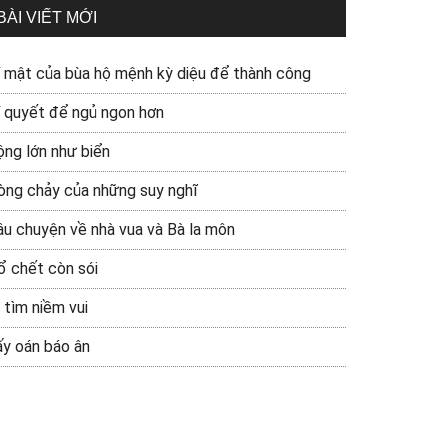
BÀI VIẾT MỚI
í mật của bùa hộ mệnh kỳ diệu để thành công
í quyết để ngủ ngon hơn
ộng lớn như biển
òng chảy của những suy nghĩ
âu chuyện về nhà vua và Bà la môn
ổ chết còn sói
 tìm niềm vui
ấy oán báo ân