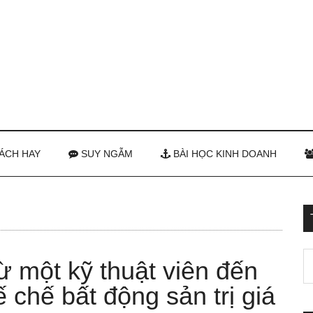
ÁCH HAY
SUY NGẪM
BÀI HỌC KINH DOANH
ừ một kỹ thuật viên đến
ế chế bất động sản trị giá