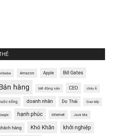
THẺ
Bill Gates
Apple
Amazon
Alibaba
Bán hàng
CEO
bất động sản
châu Á
doanh nhân
Do Thái
cuộc sống
Giao tiếp
hạnh phúc
internet
Jack Ma
Google
Khó Khăn
khởi nghiệp
khách hàng