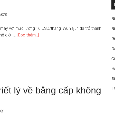
5828
B
à máy với mức lương 16 USD/tháng, Wu Yajun đã trở thành
B
hế giới. …
[Đọc thêm...]
R
D
C
H
Đi
ết lý về bằng cấp không
L
081