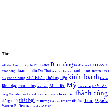
Thẻ
Bán hàng
Bill Gates
CEO
Apple
Amazon
Alibaba
bất động sản
châu Á
hạnh phúc
doanh nhân
Do Thái
cuộc sống
internet
Jack
Giao tiếp
Google
kinh doanh
Khó Khăn
khởi nghiệp
khách hàng
Ma
kinh tế
Mỹ
lãnh đạo
marketing
Mục tiêu
Nhật Bản
nhân viên
microsoft
thành công
Steve Jobs
sáng tạo
quảng cáo
Richard Branson
nông dân
thất bại
Trung Quốc
thông minh
tiền bạc
thị trường
tiết kiệm
thời gian
Warren Buffett
ấn độ
Đam mê
đầu tư