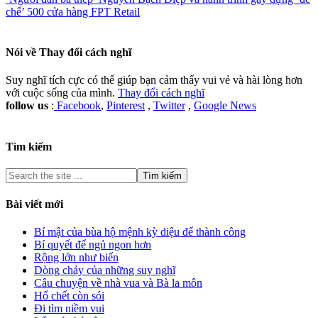
chế’ 500 cửa hàng FPT Retail
Nói về
Thay đổi cách nghĩ
Suy nghĩ tích cực có thể giúp bạn cảm thấy vui vẻ và hài lòng hơn
với cuộc sống của mình.
Thay đổi cách nghĩ
follow us
:
Facebook
,
Pinterest
,
Twitter
,
Google News
Tìm kiếm
Bài viết mới
Bí mật của bùa hộ mệnh kỳ diệu để thành công
Bí quyết để ngủ ngon hơn
Rộng lớn như biển
Dòng chảy của những suy nghĩ
Câu chuyện về nhà vua và Bà la môn
Hổ chết còn sói
Đi tìm niềm vui