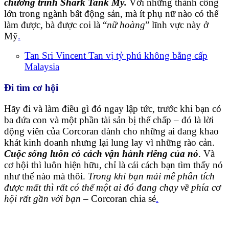
chương trình Shark Tank Mỹ.
Với những thành công
lớn trong ngành bất động sản, mà ít phụ nữ nào có thể
làm được, bà được coi là “
nữ hoàng
” lĩnh vực này ở
Mỹ
.
Tan Sri Vincent Tan vị tỷ phú không bằng cấp
Malaysia
Đi tìm cơ hội
Hãy đi và làm điều gì đó ngay lập tức, trước khi bạn có
ba đứa con và một phần tài sản bị thế chấp – đó là lời
động viên của Corcoran dành cho những ai đang khao
khát kinh doanh nhưng lại lung lay vì những rào cản.
Cuộc sống luôn có cách vận hành riêng của nó
. Và
cơ hội thì luôn hiện hữu, chỉ là cái cách bạn tìm thấy nó
như thế nào mà thôi.
Trong khi bạn mải mê phân tích
được mất thì rất có thể một ai đó đang chạy về phía cơ
hội rất gần với bạn
– Corcoran chia sẻ
.