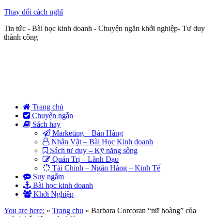
Thay đổi cách nghĩ
Tin tức - Bài học kinh doanh - Chuyện ngắn khởi nghiệp- Tư duy
thành công
Trang chủ
Chuyện ngắn
Sách hay
Marketing – Bán Hàng
Nhân Vật – Bài Học Kinh doanh
Sách tư duy – Kỹ năng sống
Quản Trị – Lãnh Đạo
Tài Chính – Ngân Hàng – Kinh Tế
Suy ngẫm
Bài học kinh doanh
Khởi Nghiệp
You are here:
»
Trang chu
»
Barbara Corcoran “nữ hoàng” của