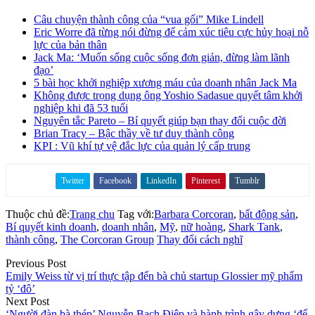
Câu chuyện thành công của “vua gối” Mike Lindell
Eric Worre đã từng nói đừng để cảm xúc tiêu cực hủy hoại nỗ
lực của bản thân
Jack Ma: ‘Muốn sống cuộc sống đơn giản, đừng làm lãnh
đạo’
5 bài học khởi nghiệp xương máu của doanh nhân Jack Ma
Không được trọng dụng ông Yoshio Sadasue quyết tâm khởi
nghiệp khi đã 53 tuổi
Nguyên tắc Pareto – Bí quyết giúp bạn thay đổi cuộc đời
Brian Tracy – Bậc thầy về tư duy thành công
KPI : Vũ khí tự vệ đắc lực của quản lý cấp trung
Twitter
Facebook
LinkedIn
Pinterest
Tumblr
Share on
Thuộc chủ đề:
Trang chu
Tag với:
Barbara Corcoran
,
bất động sản
,
Bí quyết kinh doanh
,
doanh nhân
,
Mỹ
,
nữ hoàng
,
Shark Tank
,
thành công
,
The Corcoran Group
Thay đổi cách nghĩ
Previous Post
Emily Weiss từ vị trí thực tập đến bà chủ startup Glossier mỹ phẩm
tỷ ‘đô’
Next Post
‘Người đàn bà thép’ Nguyễn Bạch Điệp và hành trình gây dựng ‘đế