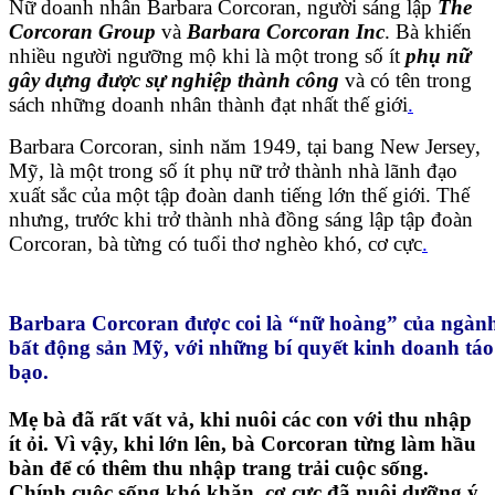
Nữ doanh nhân Barbara Corcoran, người sáng lập
The
Corcoran Group
và
Barbara Corcoran Inc
. Bà khiến
nhiều người ngưỡng mộ khi là một trong số ít
phụ nữ
gây dựng được sự nghiệp thành công
và có tên trong
sách những doanh nhân thành đạt nhất thế giới
.
Barbara Corcoran, sinh năm 1949, tại bang New Jersey,
Mỹ, là một trong số ít phụ nữ trở thành nhà lãnh đạo
xuất sắc của một tập đoàn danh tiếng lớn thế giới. Thế
nhưng, trước khi trở thành nhà đồng sáng lập tập đoàn
Corcoran, bà từng có tuổi thơ nghèo khó, cơ cực
.
Barbara Corcoran được coi là “nữ hoàng” của ngàn
bất động sản Mỹ, với những bí quyết kinh doanh táo
bạo.
Mẹ bà đã rất vất vả, khi nuôi các con với thu nhập
ít ỏi. Vì vậy, khi lớn lên, bà Corcoran từng làm hầu
bàn để có thêm thu nhập trang trải cuộc sống.
Chính cuộc sống khó khăn, cơ cực đã nuôi dưỡng ý