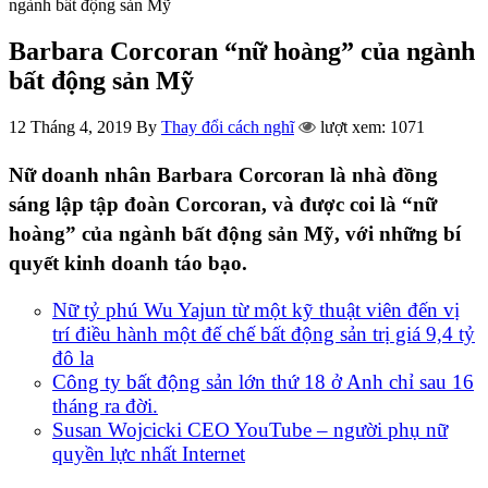
ngành bất động sản Mỹ
Barbara Corcoran “nữ hoàng” của ngành
bất động sản Mỹ
12 Tháng 4, 2019
By
Thay đổi cách nghĩ
lượt xem: 1071
Nữ doanh nhân Barbara Corcoran là nhà đồng
sáng lập tập đoàn Corcoran, và được coi là “nữ
hoàng” của ngành bất động sản Mỹ, với những bí
quyết kinh doanh táo bạo.
Nữ tỷ phú Wu Yajun từ một kỹ thuật viên đến vị
trí điều hành một đế chế bất động sản trị giá 9,4 tỷ
đô la
Công ty bất động sản lớn thứ 18 ở Anh chỉ sau 16
tháng ra đời.
Susan Wojcicki CEO YouTube – người phụ nữ
quyền lực nhất Internet