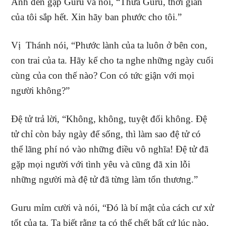
Anh đến gặp Guru và nói, “Thưa Guru, thời gian
của tôi sắp hết. Xin hãy ban phước cho tôi.”
Vị Thánh nói, “Phước lành của ta luôn ở bên con,
con trai của ta. Hãy kể cho ta nghe những ngày cuối
cùng của con thế nào? Con có tức giận với mọi
người không?”
Đệ tử trả lời, “Không, không, tuyệt đối không. Đệ
tử chỉ còn bảy ngày để sống, thì làm sao đệ tử có
thể lãng phí nó vào những điều vô nghĩa! Đệ tử đã
gặp mọi người với tình yêu và cũng đã xin lỗi
những người mà đệ tử đã từng làm tổn thương.”
Guru mỉm cười và nói, “Đó là bí mật của cách cư xử
tốt của ta. Ta biết rằng ta có thể chết bất cứ lúc nào,