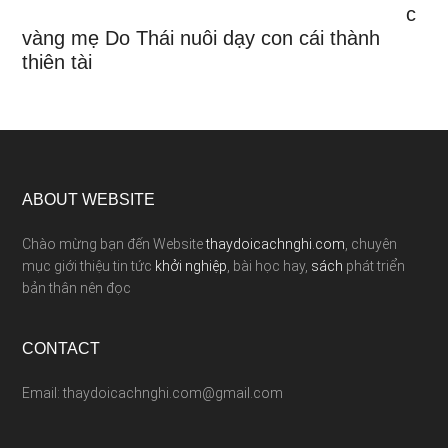
c
vàng mẹ Do Thái nuôi dạy con cái thành
thiên tài
ABOUT WEBSITE
Chào mừng bạn đến Website
thaydoicachnghi.com
, chuyên
mục giới thiệu tin tức
khởi nghiệp
, bài học hay,
sách
phát triển
bản thân nên đọc
CONTACT
Email: thaydoicachnghi.com@gmail.com