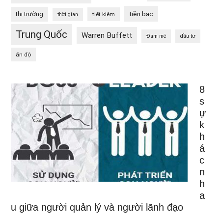
tiền bạc
thị trường
tiết kiệm
thời gian
Trung Quốc
Warren Buffett
Đam mê
đầu tư
ấn độ
8
s
ự
k
h
á
c
n
h
a
u giữa người quản lý và người lãnh đạo