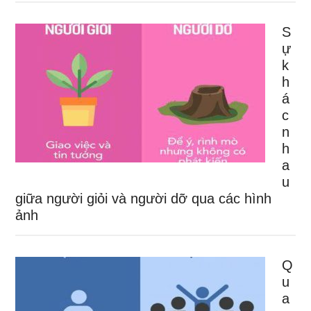
S
ự
k
h
á
c
n
h
a
u
giữa người giỏi và người dỡ qua các hình
ảnh
Q
u
a