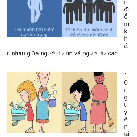
n
đi
ể
m
k
h
á
c nhau giữa người tự tin và người tự cao
1
0
n
g
u
y
ê
n
tắ