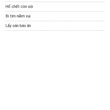
Hổ chết còn sói
Đi tìm niềm vui
Lấy oán báo ân