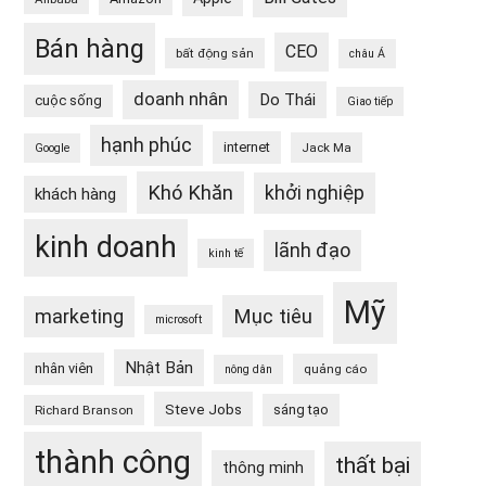
Bán hàng
CEO
bất động sản
châu Á
doanh nhân
Do Thái
cuộc sống
Giao tiếp
hạnh phúc
internet
Jack Ma
Google
Khó Khăn
khởi nghiệp
khách hàng
kinh doanh
lãnh đạo
kinh tế
Mỹ
Mục tiêu
marketing
microsoft
Nhật Bản
nhân viên
quảng cáo
nông dân
Steve Jobs
sáng tạo
Richard Branson
thành công
thất bại
thông minh