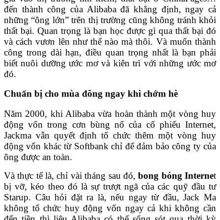
đến thành công của Alibaba đã khẳng định, ngay cả
những “ông lớn” trên thị trường cũng không tránh khỏi
thất bại. Quan trọng là bạn học được gì qua thất bại đó
và cách vươn lên như thế nào mà thôi. Và muốn thành
công trong dài hạn, điều quan trọng nhất là bạn phải
biết nuôi dưỡng ước mơ và kiên trì với những ước mơ
đó.
Chuẩn bị cho mùa đông ngay khi chớm hè
Năm 2000, khi Alibaba vừa hoàn thành một vòng huy
động vốn trong cơn bùng nổ của cổ phiếu Internet,
Jackma vẫn quyết định tổ chức thêm một vòng huy
động vốn khác từ Softbank chỉ để đảm bảo công ty của
ông được an toàn.
Và thực tế là, chỉ vài tháng sau đó,
bong bóng Interne
t
bị vỡ, kéo theo đó là sự trượt ngã của các quỹ đầu tư
Starup. Câu hỏi đặt ra là, nếu ngay từ đầu, Jack Ma
không tổ chức huy động vốn ngay cả khi không cần
đến tiền thì liệu Alibaba có thể sống sót qua thời kỳ