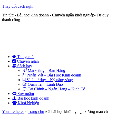
Thay đổi cách nghĩ
Tin tức - Bài học kinh doanh - Chuyện ngắn khởi nghiệp- Tư duy
thành công
Trang chủ
Chuyện ngắn
Sách hay
Marketing – Bán Hàng
Nhân Vật – Bài Học Kinh doanh
Sách tư duy – Kỹ năng sống
Quản Trị – Lãnh Đạo
Tài Chính – Ngân Hàng – Kinh Tế
Suy ngẫm
Bài học kinh doanh
Khởi Nghiệp
You are here:
»
Trang chu
»
5 bài học khởi nghiệp xương máu của