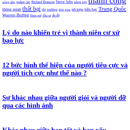
thành công
Steve Jobs
sáng tạo
quảng cáo
Richard Branson
nông dân
thất bại
Trung Quốc
thông minh
tiền bạc
thị trường
tiết kiệm
thời gian
Warren Buffett
ấn độ
Đam mê
đầu tư
Lý do nào khiến trẻ vị thành niên cư xử
bạo lực
12 bức hình thể hiện của người tiêu cực và
người tích cực như thế nào ?
Sự khác nhau giữa người giỏi và người dỡ
qua các hình ảnh
Khác nhau giữa bạn tốt và bạn xấu