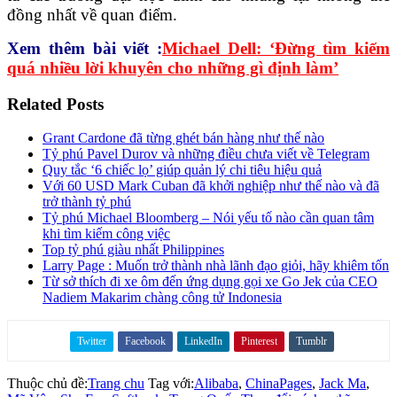
đồng nhất về quan điểm.
Xem thêm bài viết :
Michael Dell: ‘Đừng tìm kiếm
quá nhiều lời khuyên cho những gì định làm’
Related Posts
Grant Cardone đã từng ghét bán hàng như thế nào
Tỷ phú Pavel Durov và những điều chưa viết về Telegram
Quy tắc ‘6 chiếc lọ’ giúp quản lý chi tiêu hiệu quả
Với 60 USD Mark Cuban đã khởi nghiệp như thế nào và đã
trở thành tỷ phú
Tỷ phú Michael Bloomberg – Nói yếu tố nào cần quan tâm
khi tìm kiếm công việc
Top tỷ phú giàu nhất Philippines
Larry Page : Muốn trở thành nhà lãnh đạo giỏi, hãy khiêm tốn
Từ sở thích đi xe ôm đến ứng dụng gọi xe Go Jek của CEO
Nadiem Makarim chàng công tử Indonesia
Twitter
Facebook
LinkedIn
Pinterest
Tumblr
Share on
Thuộc chủ đề:
Trang chu
Tag với:
Alibaba
,
ChinaPages
,
Jack Ma
,