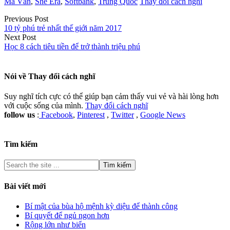
Mã Vân
,
She Era
,
Softbank
,
Trung Quốc
Thay đổi cách nghĩ
Previous Post
10 tỷ phú trẻ nhất thế giới năm 2017
Next Post
Học 8 cách tiêu tiền để trở thành triệu phú
Nói về
Thay đổi cách nghĩ
Suy nghĩ tích cực có thể giúp bạn cảm thấy vui vẻ và hài lòng hơn
với cuộc sống của mình.
Thay đổi cách nghĩ
follow us
:
Facebook
,
Pinterest
,
Twitter
,
Google News
Tìm kiếm
Bài viết mới
Bí mật của bùa hộ mệnh kỳ diệu để thành công
Bí quyết để ngủ ngon hơn
Rộng lớn như biển