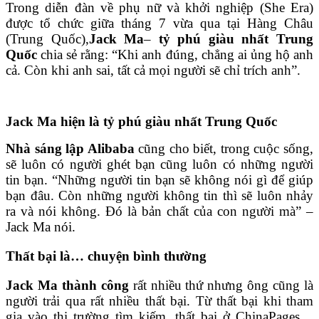
Trong diễn đàn về phụ nữ và khởi nghiệp (She Era)
được tổ chức giữa tháng 7 vừa qua tại Hàng Châu
(Trung Quốc),
Jack Ma
–
tỷ phú giàu nhất Trung
Quốc
chia sẻ rằng: “Khi anh đúng, chẳng ai ủng hộ anh
cả. Còn khi anh sai, tất cả mọi người sẽ chỉ trích anh”.
Jack Ma hiện là tỷ phú giàu nhất Trung Quốc
Nhà sáng lập Alibaba
cũng cho biết, trong cuộc sống,
sẽ luôn có người ghét bạn cũng luôn có những người
tin bạn. “Những người tin bạn sẽ không nói gì để giúp
bạn đâu. Còn những người không tin thì sẽ luôn nhảy
ra và nói không. Đó là bản chất của con người mà” –
Jack Ma nói.
Thất bại là… chuyện bình thường
Jack Ma thành công
rất nhiều thứ nhưng ông cũng là
người trải qua rất nhiều thất bại. Từ thất bại khi tham
gia vào thị trường tìm kiếm, thất bại ở ChinaPages…