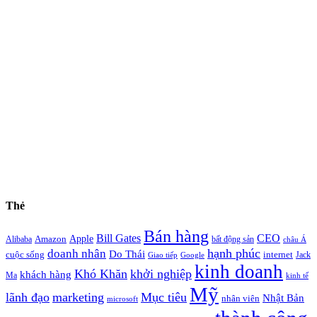
Thẻ
Bán hàng
Bill Gates
CEO
Apple
Amazon
Alibaba
bất động sản
châu Á
hạnh phúc
doanh nhân
Do Thái
cuộc sống
internet
Jack
Giao tiếp
Google
kinh doanh
Khó Khăn
khởi nghiệp
khách hàng
Ma
kinh tế
Mỹ
lãnh đạo
marketing
Mục tiêu
Nhật Bản
nhân viên
microsoft