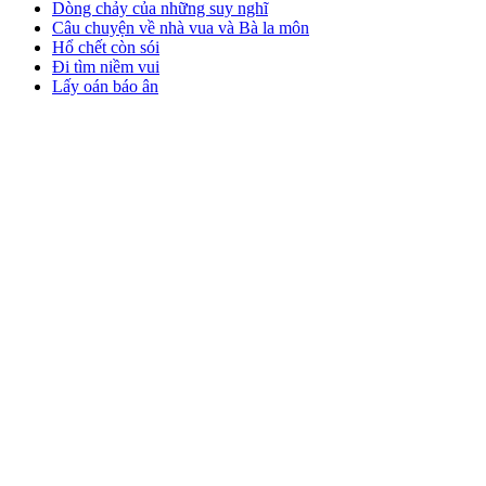
Dòng chảy của những suy nghĩ
Câu chuyện về nhà vua và Bà la môn
Hổ chết còn sói
Đi tìm niềm vui
Lấy oán báo ân