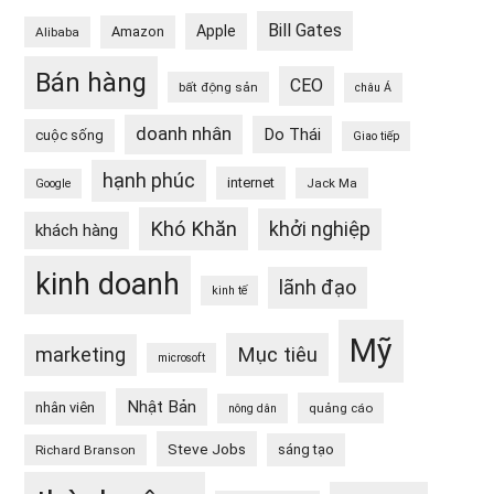
Bill Gates
Apple
Amazon
Alibaba
Bán hàng
CEO
bất động sản
châu Á
doanh nhân
Do Thái
cuộc sống
Giao tiếp
hạnh phúc
internet
Jack Ma
Google
Khó Khăn
khởi nghiệp
khách hàng
kinh doanh
lãnh đạo
kinh tế
Mỹ
Mục tiêu
marketing
microsoft
Nhật Bản
nhân viên
quảng cáo
nông dân
Steve Jobs
sáng tạo
Richard Branson