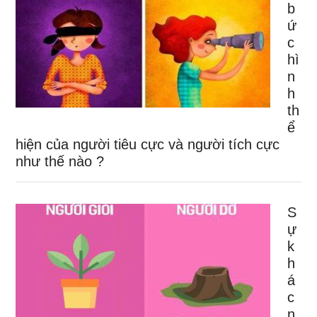
b
ứ
c
hì
n
h
th
ể
hiện của người tiêu cực và người tích cực
như thế nào ?
S
ự
k
h
á
c
n