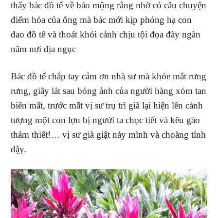
thấy bác đồ tể về báo mộng rằng nhờ có câu chuyện
điểm hóa của ông mà bác mới kịp phóng hạ con
dao đồ tể và thoát khỏi cảnh chịu tội đọa đày ngàn
năm nơi địa ngục
Bác đồ tể chắp tay cảm ơn nhà sư mà khóe mắt rưng
rưng, giây lát sau bóng ảnh của người hàng xóm tan
biến mất, trước mắt vị sư trụ trì già lại hiện lên cảnh
tượng một con lợn bị người ta chọc tiết và kêu gào
thảm thiết!… vị sư già giật nảy mình và choàng tỉnh
dậy.