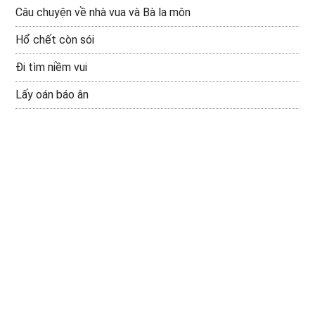
Câu chuyện về nhà vua và Bà la môn
Hổ chết còn sói
Đi tìm niềm vui
Lấy oán báo ân