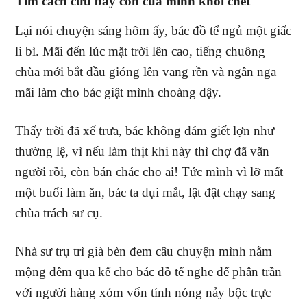
Tìm cách cứu bầy con của mình khỏi chết
Lại nói chuyện sáng hôm ấy, bác đồ tể ngủ một giấc
li bì. Mãi đến lúc mặt trời lên cao, tiếng chuông
chùa mới bắt đầu gióng lên vang rền và ngân nga
mãi làm cho bác giật mình choàng dậy.
Thấy trời đã xế trưa, bác không dám giết lợn như
thường lệ, vì nếu làm thịt khi này thì chợ đã vãn
người rồi, còn bán chác cho ai! Tức mình vì lỡ mất
một buổi làm ăn, bác ta dụi mắt, lật đật chạy sang
chùa trách sư cụ.
Nhà sư trụ trì già bèn đem câu chuyện mình nằm
mộng đêm qua kể cho bác đồ tể nghe để phân trần
với người hàng xóm vốn tính nóng nảy bộc trực