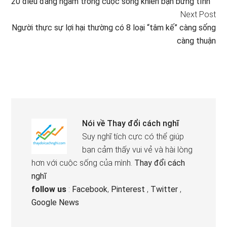
20 điều đáng ngẫm trong cuộc sống khiến bạn bừng tỉnh
Next Post
Người thực sự lợi hại thường có 8 loại “tâm kế” càng sống
càng thuận
Nói về
Thay đổi cách nghĩ
Suy nghĩ tích cực có thể giúp
bạn cảm thấy vui vẻ và hài lòng
hơn với cuộc sống của mình.
Thay đổi cách
nghĩ
follow us
:
Facebook
,
Pinterest
,
Twitter
,
Google News