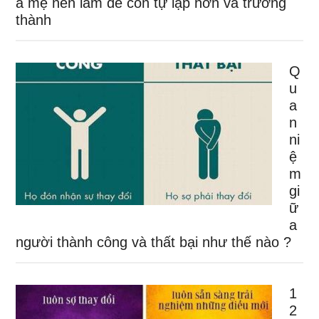
a mẹ nên làm để con tự lập hơn và trưởng
thành
Q
u
a
n
ni
ệ
m
gi
ữ
a
người thành công và thất bại như thế nào ?
1
2