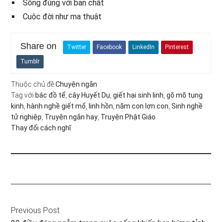
Sống đúng với bản chất
Cuộc đời như ma thuật
Share on
Twitter
Facebook
LinkedIn
Pinterest
Tumblr
Thuộc chủ đề:
Chuyện ngắn
Tag với:
bác đồ tể
,
cây Huyết Dụ
,
giết hại sinh linh
,
gõ mõ tụng
kinh
,
hành nghề giết mổ
,
linh hồn
,
năm con lợn con
,
Sinh nghề
tử nghiệp
,
Truyện ngắn hay
,
Truyện Phật Giáo
Thay đổi cách nghĩ
Previous Post