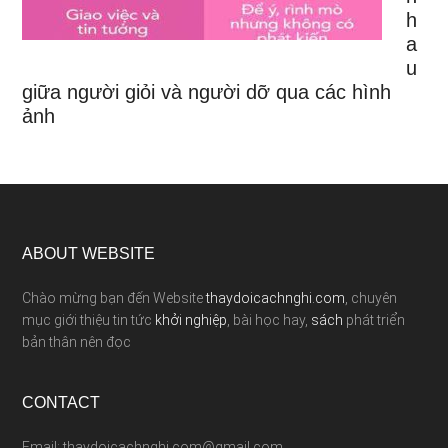
h
a
u
giữa người giỏi và người dỡ qua các hình
ảnh
ABOUT WEBSITE
Chào mừng bạn đến Website
thaydoicachnghi.com
, chuyên
mục giới thiệu tin tức
khởi nghiệp
, bài học hay,
sách
phát triển
bản thân nên đọc
CONTACT
Email: thaydoicachnghi.com@gmail.com