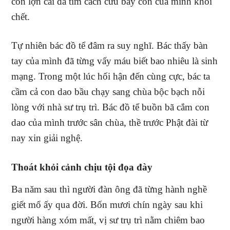
con lợn cái đã tìm cách cứu bầy con của mình khỏi
chết.
Tự nhiên bác đồ tể đâm ra suy nghĩ. Bác thấy bàn
tay của mình đã từng vấy máu biết bao nhiêu là sinh
mạng. Trong một lúc hối hận đến cùng cực, bác ta
cầm cả con dao bầu chạy sang chùa bộc bạch nỗi
lòng với nhà sư trụ trì. Bác đồ tể buồn bã cắm con
dao của mình trước sân chùa, thề trước Phật đài từ
nay xin giải nghệ.
Thoát khỏi cảnh chịu tội đọa đày
Ba năm sau thì người đàn ông đã từng hành nghề
giết mổ ấy qua đời. Bốn mươi chín ngày sau khi
người hàng xóm mất, vị sư trụ trì nằm chiêm bao