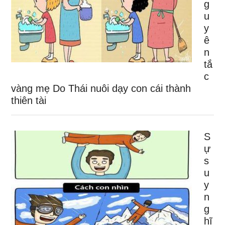
g
u
y
ê
n
tắ
c
vàng mẹ Do Thái nuôi dạy con cái thành
thiên tài
S
ự
s
u
y
n
g
hĩ