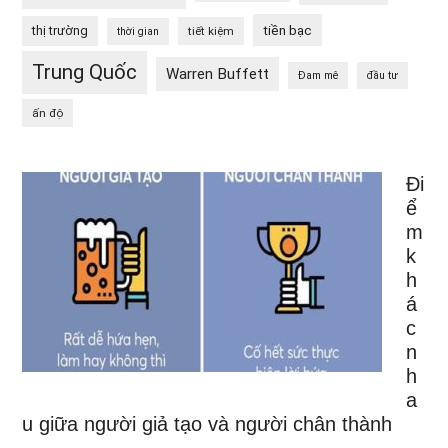
tiền bạc
thị trường
tiết kiệm
thời gian
Trung Quốc
Warren Buffett
Đam mê
đầu tư
ấn độ
Đi
ể
m
k
h
á
c
n
h
a
u giữa người giả tạo và người chân thành