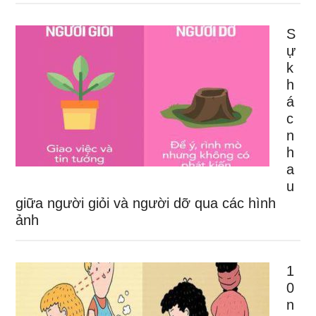
S
ự
k
h
á
c
n
h
a
u
giữa người giỏi và người dỡ qua các hình
ảnh
1
0
n