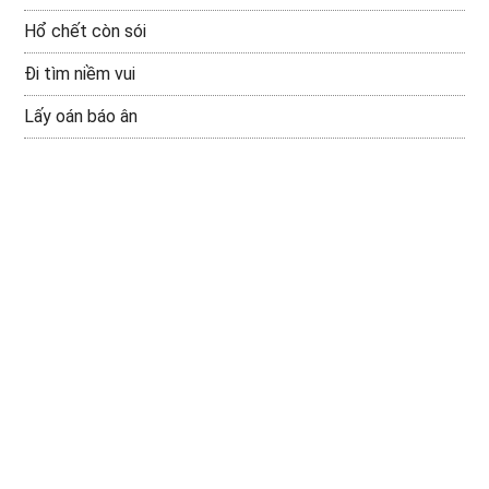
Hổ chết còn sói
Đi tìm niềm vui
Lấy oán báo ân