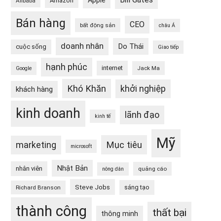
Apple
Amazon
Alibaba
Bán hàng
CEO
bất động sản
châu Á
doanh nhân
Do Thái
cuộc sống
Giao tiếp
hạnh phúc
internet
Jack Ma
Google
Khó Khăn
khởi nghiệp
khách hàng
kinh doanh
lãnh đạo
kinh tế
Mỹ
Mục tiêu
marketing
microsoft
Nhật Bản
nhân viên
quảng cáo
nông dân
Steve Jobs
sáng tạo
Richard Branson
thành công
thất bại
thông minh