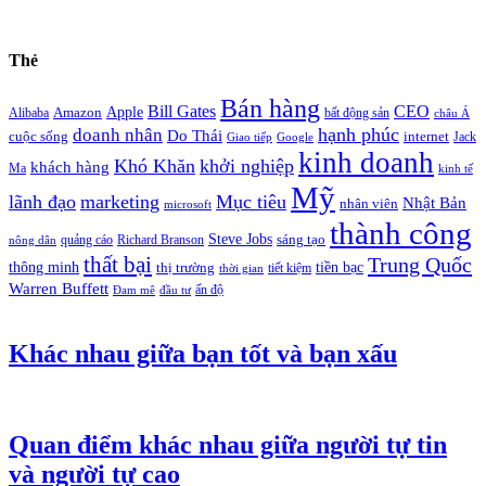
Thẻ
Bán hàng
Bill Gates
CEO
Apple
Amazon
Alibaba
bất động sản
châu Á
hạnh phúc
doanh nhân
Do Thái
cuộc sống
internet
Jack
Giao tiếp
Google
kinh doanh
Khó Khăn
khởi nghiệp
khách hàng
Ma
kinh tế
Mỹ
lãnh đạo
marketing
Mục tiêu
Nhật Bản
nhân viên
microsoft
thành công
Steve Jobs
sáng tạo
quảng cáo
Richard Branson
nông dân
thất bại
Trung Quốc
thông minh
tiền bạc
thị trường
tiết kiệm
thời gian
Warren Buffett
ấn độ
Đam mê
đầu tư
Khác nhau giữa bạn tốt và bạn xấu
Quan điểm khác nhau giữa người tự tin
và người tự cao