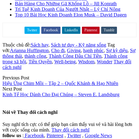
Bán Hàng Cho Những Gã Khổng Lồ – Jill Konrath
Trí Tuệ Kinh Doanh Của Người Nhật – Lý Chí Nông
Top 10 Bài Học Kinh Doanh Elon Musk – David Dagen
Twitter
Facebook
LinkedIn
Pinterest
Tumblr
Share on
Thuộc chủ đề:
Sách hay
,
Sách tư duy - Kỹ năng sống
Tag
với:
Arianna Huffington
,
Cho đi
,
Giving
,
hạnh phúc
,
Sự kỳ diệu
,
Sự
thông thái
,
thành công
,
Thành Công Đâu Chỉ Tiền
,
Thành công
trong xã hội
,
Tiền Quyền
,
Well-being
,
Wisdom
,
Wonder
Thay đổi
cách nghĩ
Previous Post
Hiệu Ứng Chim Mồi – Tập 2 – Quốc Khánh & Hạo Nhiên
Next Post
Kinh Tế Học Dành Cho Đại Chúng – Steven E. Landsburg
Nói về
Thay đổi cách nghĩ
Suy nghĩ tích cực có thể giúp bạn cảm thấy vui vẻ và hài lòng hơn
với cuộc sống của mình.
Thay đổi cách nghĩ
follow us
:
Facebook
,
Pinterest
,
Twitter
,
Google News