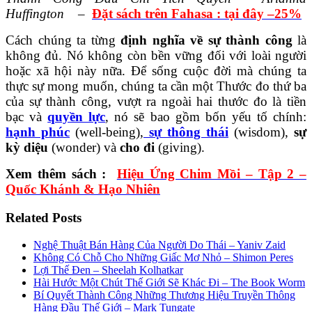
Huffington –
Đ
ặt sách trên Fahasa : tại đây
–25
%
Cách chúng ta từng
định nghĩa về sự thành công
là
không đủ. Nó không còn bền vững đối với loài người
hoặc xã hội này nữa. Để sống cuộc đời mà chúng ta
thực sự mong muốn, chúng ta cần một Thước đo thứ ba
của sự thành công, vượt ra ngoài hai thước đo là tiền
bạc và
quyền lực
, nó sẽ bao gồm bốn yếu tố chính:
hạnh phúc
(well-being),
sự thông thái
(wisdom),
sự
kỳ diệu
(wonder) và
cho đi
(giving).
Xem thêm sách :
Hiệu Ứng Chim Mồi – Tập 2 –
Quốc Khánh & Hạo Nhiên
Related Posts
Nghệ Thuật Bán Hàng Của Người Do Thái – Yaniv Zaid
Không Có Chỗ Cho Những Giấc Mơ Nhỏ – Shimon Peres
Lợi Thế Đen – Sheelah Kolhatkar
Hài Hước Một Chút Thế Giới Sẽ Khác Đi – The Book Worm
Bí Quyết Thành Công Những Thương Hiệu Truyền Thông
Hàng Đầu Thế Giới – Mark Tungate