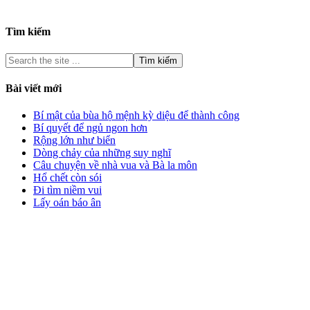
Tìm kiếm
Bài viết mới
Bí mật của bùa hộ mệnh kỳ diệu để thành công
Bí quyết để ngủ ngon hơn
Rộng lớn như biển
Dòng chảy của những suy nghĩ
Câu chuyện về nhà vua và Bà la môn
Hổ chết còn sói
Đi tìm niềm vui
Lấy oán báo ân