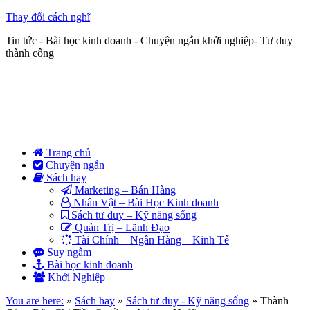
Thay đổi cách nghĩ
Tin tức - Bài học kinh doanh - Chuyện ngắn khởi nghiệp- Tư duy
thành công
Trang chủ
Chuyện ngắn
Sách hay
Marketing – Bán Hàng
Nhân Vật – Bài Học Kinh doanh
Sách tư duy – Kỹ năng sống
Quản Trị – Lãnh Đạo
Tài Chính – Ngân Hàng – Kinh Tế
Suy ngẫm
Bài học kinh doanh
Khởi Nghiệp
You are here:
»
Sách hay
»
Sách tư duy - Kỹ năng sống
»
Thành