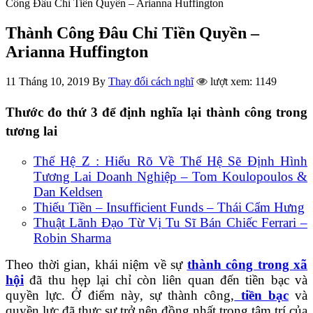
Công Đâu Chỉ Tiền Quyền – Arianna Huffington
Thành Công Đâu Chỉ Tiền Quyền –
Arianna Huffington
11 Tháng 10, 2019
By
Thay đổi cách nghĩ
lượt xem: 1149
Thước đo thứ 3 để định nghĩa lại thành công trong
tương lai
Thế Hệ Z : Hiểu Rõ Về Thế Hệ Sẽ Định Hình
Tương Lai Doanh Nghiệp – Tom Koulopoulos &
Dan Keldsen
Thiếu Tiền – Insufficient Funds – Thái Cẩm Hưng
Thuật Lãnh Đạo Từ Vị Tu Sĩ Bán Chiếc Ferrari –
Robin Sharma
Theo thời gian, khái niệm về sự
thành công trong xã
hội
đã thu hẹp lại chỉ còn liên quan đến tiền bạc và
quyền lực. Ở điểm này, sự thành công,
tiền bạc
và
quyền lực đã thực sự trở nên đồng nhất trong tâm trí của