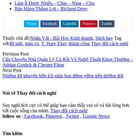
Làm Ít Được Nhiều – Chin – Ning – Chu
Bán Hàng Thắng Lợi – Richard Deny
Twitter
Facebook
LinkedIn
Pinterest
Tumblr
Share on
Thuộc chủ đề:
Nhân Vật - Bài Học Kinh doanh
,
Sách hay
Tag
với:
Bí mật
,
giàu có
,
T. Harv Eker
,
thành công
Thay đổi cách nghĩ
Previous Post
Câu Chuyện Nhà Quản Lý Cà Rốt Và Nghệ Thuật Khen Thưởng –
Adrian Gostick & Chester Elton
Next Post
Những lời khuyên hữu ích giúp bạn đứng vững trên đường đời
Nói về
Thay đổi cách nghĩ
Suy nghĩ tích cực có thể giúp bạn cảm thấy vui vẻ và hài lòng hơn
với cuộc sống của mình.
Thay đổi cách nghĩ
follow us
:
Facebook
,
Pinterest
,
Twitter
,
Google News
Tìm kiếm