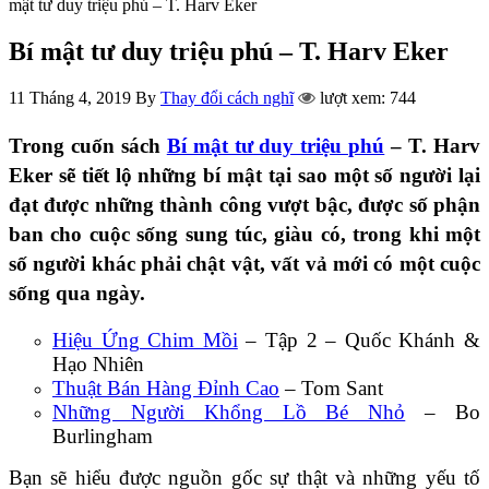
mật tư duy triệu phú – T. Harv Eker
Bí mật tư duy triệu phú – T. Harv Eker
11 Tháng 4, 2019
By
Thay đổi cách nghĩ
lượt xem: 744
Trong cuốn sách
Bí mật tư duy triệu phú
– T. Harv
Eker sẽ tiết lộ những bí mật tại sao một số người lại
đạt được những thành công vượt bậc, được số phận
ban cho cuộc sống sung túc, giàu có, trong khi một
số người khác phải chật vật, vất vả mới có một cuộc
sống qua ngày.
Hiệu Ứng Chim Mồi
– Tập 2 – Quốc Khánh &
Hạo Nhiên
Thuật Bán Hàng Đỉnh Cao
– Tom Sant
Những Người Khổng Lồ Bé Nhỏ
– Bo
Burlingham
Bạn sẽ hiểu được nguồn gốc sự thật và những yếu tố