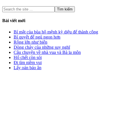
Bài viết mới
Bí mật của bùa hộ mệnh kỳ diệu để thành công
Bí quyết để ngủ ngon hơn
Rộng lớn như biển
Dòng chảy của những suy nghĩ
Câu chuyện về nhà vua và Bà la môn
Hổ chết còn sói
Đi tìm niềm vui
Lấy oán báo ân