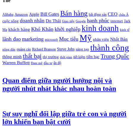
Thẻ
Bán hàng
Bill Gates
CEO
Apple
Amazon
Alibaba
bất động sản
châu Á
hạnh phúc
doanh nhân
Do Thái
cuộc sống
internet
Jack
Giao tiếp
Google
kinh doanh
Khó Khăn
khởi nghiệp
khách hàng
Ma
kinh tế
Mỹ
lãnh đạo
marketing
Mục tiêu
Nhật Bản
nhân viên
microsoft
thành công
Steve Jobs
sáng tạo
quảng cáo
Richard Branson
nông dân
thất bại
Trung Quốc
thông minh
tiền bạc
thị trường
tiết kiệm
thời gian
Warren Buffett
ấn độ
Đam mê
đầu tư
Quan điểm giữa người hướng nội và
người nhút nhát khác nhau hoàn toàn
Sự suy nghĩ đối lập giữa trẻ con và người
lớn khiến bạn bật cười