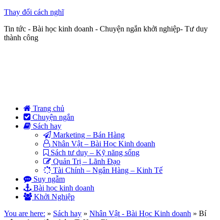
Thay đổi cách nghĩ
Tin tức - Bài học kinh doanh - Chuyện ngắn khởi nghiệp- Tư duy
thành công
Trang chủ
Chuyện ngắn
Sách hay
Marketing – Bán Hàng
Nhân Vật – Bài Học Kinh doanh
Sách tư duy – Kỹ năng sống
Quản Trị – Lãnh Đạo
Tài Chính – Ngân Hàng – Kinh Tế
Suy ngẫm
Bài học kinh doanh
Khởi Nghiệp
You are here:
»
Sách hay
»
Nhân Vật - Bài Học Kinh doanh
»
Bí