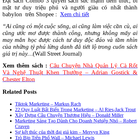
Đặt sách Combo 3 quyển sách sức mạnh tiềm thức, bí
mật tư duy triệu phú và người giàu có nhất thành
babylon trên Shopee :
Xem chi tiết
“Ai cũng có một cuộc sống, ai cũng làm việc cần cù, ai
cũng ước mơ được thành công, nhưng không mấy ai
may mắn học được cách tư duy độc đáo và tầm nhìn
của những tỷ phú lừng danh đã tiết lộ trong cuốn sách
giá trị này…
(Wall Street Journal)
Xem thêm sách :
Câu Chuyện Nhà Quản Lý Cà Rốt
Và Nghệ Thuật Khen Thưởng – Adrian Gostick &
Chester Elton
Related Posts
Tiktok Marketing – Markus Rach
22 Quy Luật Bất Biến Trong Marketing – Al Ries-Jack Trout
Xây Dựng Câu Chuyện Thương Hiệu – Donald Miller
Marketing Sáng Tạo Dành Cho Doanh Nghiệp Nhỏ – Robert
Craven
Sự kết thúc của thời đại giả kim – Mervyn King
Trò Bịp Trên Phố Wall – Michael Lewis