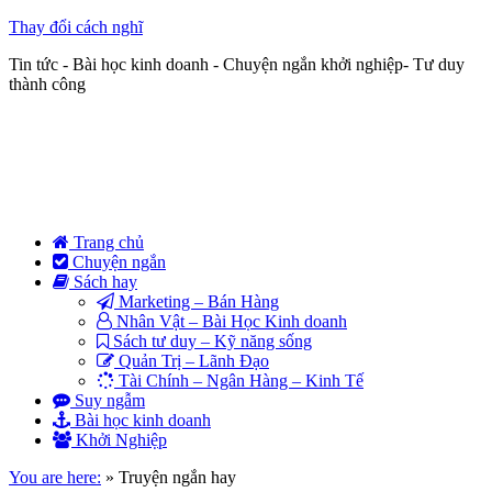
Thay đổi cách nghĩ
Tin tức - Bài học kinh doanh - Chuyện ngắn khởi nghiệp- Tư duy
thành công
Trang chủ
Chuyện ngắn
Sách hay
Marketing – Bán Hàng
Nhân Vật – Bài Học Kinh doanh
Sách tư duy – Kỹ năng sống
Quản Trị – Lãnh Đạo
Tài Chính – Ngân Hàng – Kinh Tế
Suy ngẫm
Bài học kinh doanh
Khởi Nghiệp
You are here:
»
Truyện ngắn hay