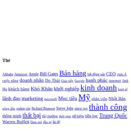
Thẻ
Bán hàng
Bill Gates
CEO
Apple
Amazon
Alibaba
bất động sản
châu Á
hạnh phúc
doanh nhân
Do Thái
cuộc sống
internet
Jack
Giao tiếp
Google
kinh doanh
Khó Khăn
khởi nghiệp
khách hàng
Ma
kinh tế
Mỹ
lãnh đạo
marketing
Mục tiêu
Nhật Bản
nhân viên
microsoft
thành công
Steve Jobs
sáng tạo
quảng cáo
Richard Branson
nông dân
thất bại
Trung Quốc
thông minh
tiền bạc
thị trường
tiết kiệm
thời gian
Warren Buffett
ấn độ
Đam mê
đầu tư