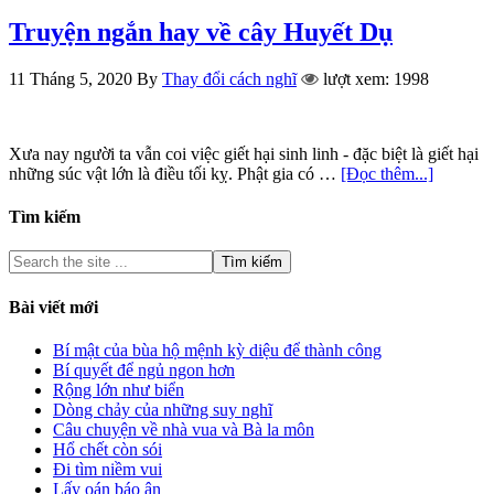
Truyện ngắn hay về cây Huyết Dụ
11 Tháng 5, 2020
By
Thay đổi cách nghĩ
lượt xem: 1998
Xưa nay người ta vẫn coi việc giết hại sinh linh - đặc biệt là giết hại
những súc vật lớn là điều tối kỵ. Phật gia có …
[Đọc thêm...]
Tìm kiếm
Bài viết mới
Bí mật của bùa hộ mệnh kỳ diệu để thành công
Bí quyết để ngủ ngon hơn
Rộng lớn như biển
Dòng chảy của những suy nghĩ
Câu chuyện về nhà vua và Bà la môn
Hổ chết còn sói
Đi tìm niềm vui
Lấy oán báo ân