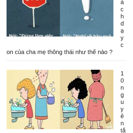
á
c
h
d
ạ
y
c
on của cha mẹ thông thái như thế nào ?
1
0
n
g
u
y
ê
n
tắ