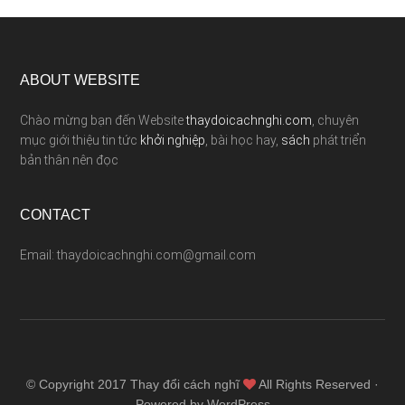
ABOUT WEBSITE
Chào mừng bạn đến Website
thaydoicachnghi.com
, chuyên
mục giới thiệu tin tức
khởi nghiệp
, bài học hay,
sách
phát triển
bản thân nên đọc
CONTACT
Email: thaydoicachnghi.com@gmail.com
© Copyright 2017
Thay đổi cách nghĩ
All Rights Reserved ·
Powered by WordPress