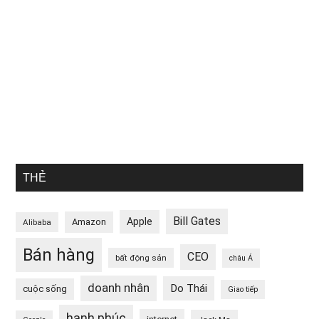
THẺ
Bill Gates
Apple
Amazon
Alibaba
Bán hàng
CEO
bất động sản
châu Á
doanh nhân
Do Thái
cuộc sống
Giao tiếp
hạnh phúc