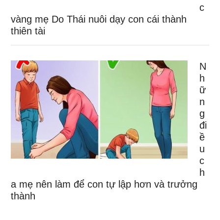
c
vàng mẹ Do Thái nuôi dạy con cái thành
thiên tài
N
h
ữ
n
g
đi
ề
u
c
h
a mẹ nên làm để con tự lập hơn và trưởng
thành