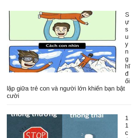
S
ự
s
u
y
n
g
hĩ
đ
ối
lập giữa trẻ con và người lớn khiến bạn bật
cười
1
1
c