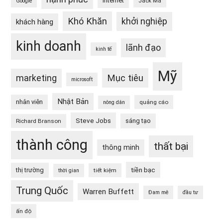
internet
Jack Ma
Google
Khó Khăn
khởi nghiệp
khách hàng
kinh doanh
lãnh đạo
kinh tế
Mỹ
Mục tiêu
marketing
microsoft
Nhật Bản
nhân viên
quảng cáo
nông dân
Steve Jobs
sáng tạo
Richard Branson
thành công
thất bại
thông minh
tiền bạc
thị trường
tiết kiệm
thời gian
Trung Quốc
Warren Buffett
Đam mê
đầu tư
ấn độ