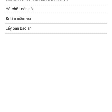
Hổ chết còn sói
Đi tìm niềm vui
Lấy oán báo ân