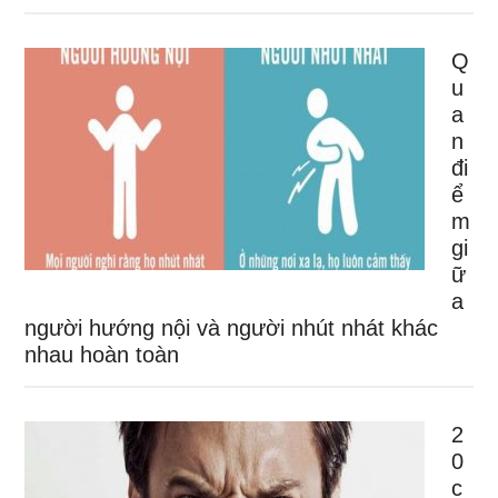
Q
u
a
n
đi
ể
m
gi
ữ
a
người hướng nội và người nhút nhát khác
nhau hoàn toàn
2
0
c