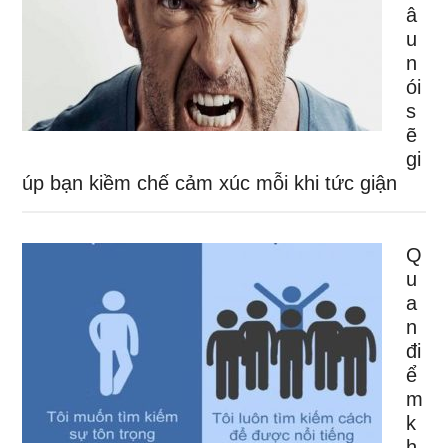
â
u
n
ói
s
ẽ
gi
úp bạn kiềm chế cảm xúc mỗi khi tức giận
Q
u
a
n
đi
ể
m
k
h