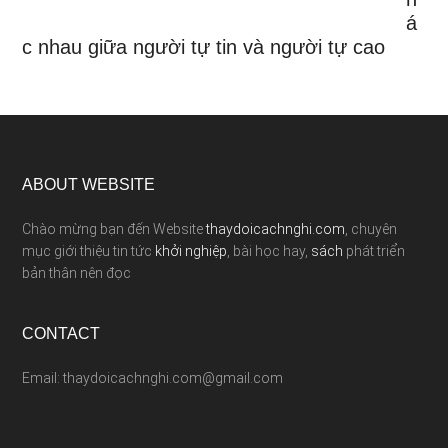
á
c nhau giữa người tự tin và người tự cao
ABOUT WEBSITE
Chào mừng bạn đến Website
thaydoicachnghi.com
, chuyên
mục giới thiệu tin tức
khởi nghiệp
, bài học hay,
sách
phát triển
bản thân nên đọc
CONTACT
Email: thaydoicachnghi.com@gmail.com