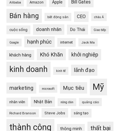
Bill Gates
Apple
Amazon
Alibaba
Bán hàng
CEO
bất động sản
châu Á
doanh nhân
Do Thái
cuộc sống
Giao tiếp
hạnh phúc
internet
Jack Ma
Google
Khó Khăn
khởi nghiệp
khách hàng
kinh doanh
lãnh đạo
kinh tế
Mỹ
Mục tiêu
marketing
microsoft
Nhật Bản
nhân viên
quảng cáo
nông dân
Steve Jobs
sáng tạo
Richard Branson
thành công
thất bại
thông minh