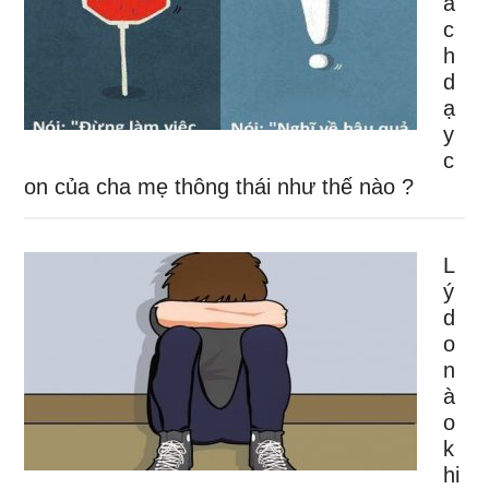
á
c
h
d
ạ
y
c
on của cha mẹ thông thái như thế nào ?
L
ý
d
o
n
à
o
k
hi