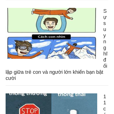
S
ự
s
u
y
n
g
hĩ
đ
ối
lập giữa trẻ con và người lớn khiến bạn bật
cười
1
1
c