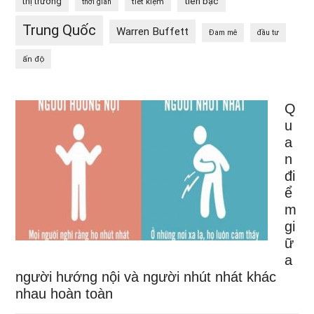
tiền bạc
thị trường
tiết kiệm
thời gian
Trung Quốc
Warren Buffett
Đam mê
đầu tư
ấn độ
Q
u
a
n
đi
ể
m
gi
ữ
a
người hướng nội và người nhút nhát khác
nhau hoàn toàn