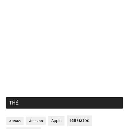
THẺ
Bill Gates
Apple
Amazon
Alibaba