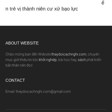
ế
n trẻ vị thành niên cư xử bạo lực
ABOUT WEBSITE
Chào mừng bạn đến Website
thaydoicachnghi.com
, chuyên
mục giới thiệu tin tức
khởi nghiệp
, bài học hay,
sách
phát triển
bản thân nên đọc
CONTACT
Email: thaydoicachnghi.com@gmail.com