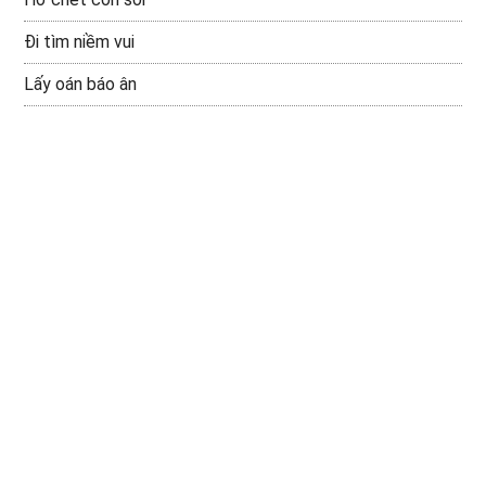
Đi tìm niềm vui
Lấy oán báo ân