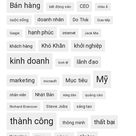
Bán hàng
CEO
bất động sản
châu Á
doanh nhân
Do Thái
cuộc sống
Giao tiếp
hạnh phúc
internet
Jack Ma
Google
Khó Khăn
khởi nghiệp
khách hàng
kinh doanh
lãnh đạo
kinh tế
Mỹ
Mục tiêu
marketing
microsoft
Nhật Bản
nhân viên
quảng cáo
nông dân
Steve Jobs
sáng tạo
Richard Branson
thành công
thất bại
thông minh