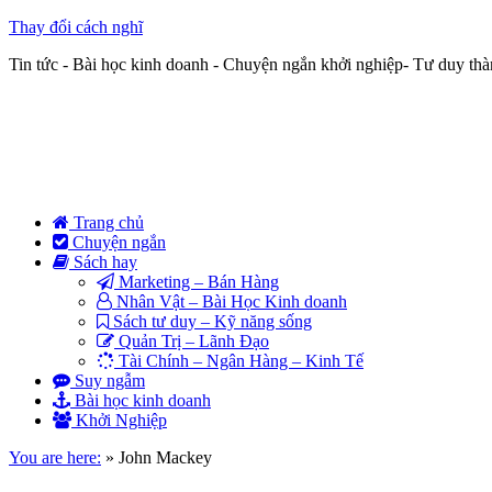
Thay đổi cách nghĩ
Tin tức - Bài học kinh doanh - Chuyện ngắn khởi nghiệp- Tư duy th
Trang chủ
Chuyện ngắn
Sách hay
Marketing – Bán Hàng
Nhân Vật – Bài Học Kinh doanh
Sách tư duy – Kỹ năng sống
Quản Trị – Lãnh Đạo
Tài Chính – Ngân Hàng – Kinh Tế
Suy ngẫm
Bài học kinh doanh
Khởi Nghiệp
You are here:
»
John Mackey