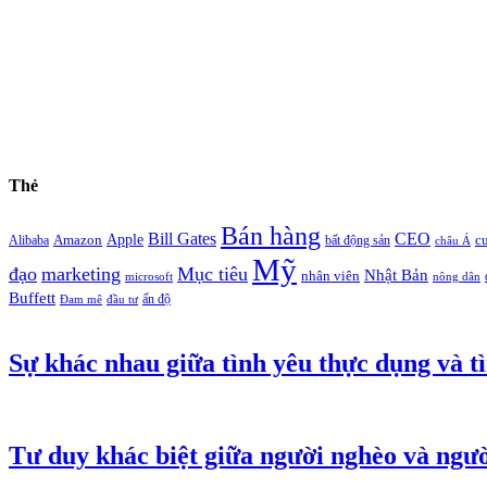
Thẻ
Bán hàng
Bill Gates
CEO
Apple
Amazon
c
Alibaba
bất động sản
châu Á
Mỹ
đạo
marketing
Mục tiêu
Nhật Bản
nhân viên
microsoft
nông dân
Buffett
ấn độ
Đam mê
đầu tư
Sự khác nhau giữa tình yêu thực dụng và tì
Tư duy khác biệt giữa người nghèo và ngườ