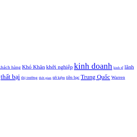
kinh doanh
Khó Khăn
khởi nghiệp
lãnh
khách hàng
kinh tế
thất bại
Trung Quốc
Warren
tiền bạc
thị trường
tiết kiệm
thời gian