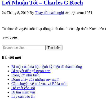
Lợi Nhuận Tốt – Charles G.Koch
24 Tháng 8, 2019
By
Thay đổi cách nghĩ
lượt xem: 1051
Từ thực tế xuyên suốt hoạt động kinh doanh của tập đoàn Koch trên t
Tìm kiếm
Bài viết mới
Bí mật của bùa hộ mệnh kỳ diệu để thành công
Bí quyết để ngủ ngon hơn
Rộng lớn như biển
Dòng chảy của những suy nghĩ
Câu chuyện về nhà vua và Bà la môn
Hổ chết còn sói
Đi tìm niềm vui
Lấy oán báo ân