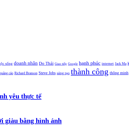
hạnh phúc
doanh nhân
Do Thái
uộc sống
internet
Jack Ma
Giao tiếp
Google
thành công
thông minh
Steve Jobs
sáng tạo
quảng cáo
Richard Branson
nh yêu thực tế
i giàu bằng hình ảnh