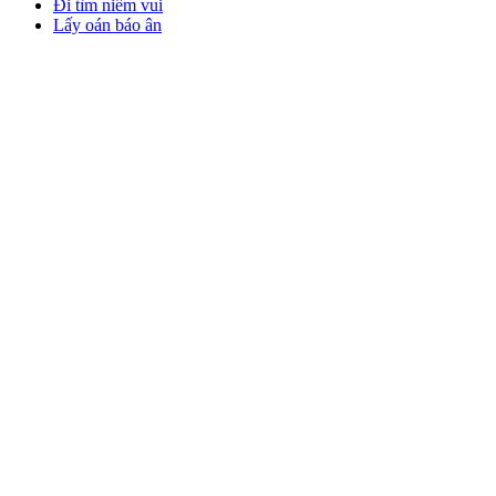
Đi tìm niềm vui
Lấy oán báo ân