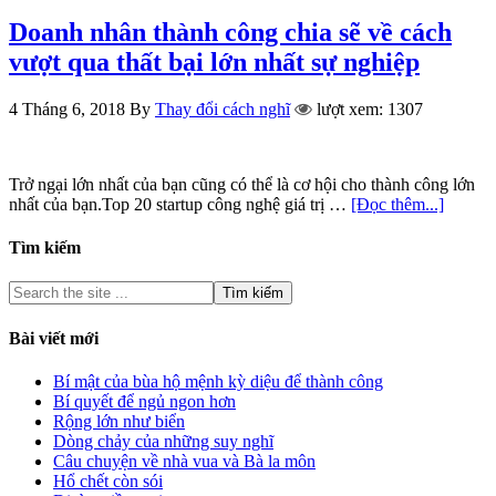
Doanh nhân thành công chia sẽ về cách
vượt qua thất bại lớn nhất sự nghiệp
4 Tháng 6, 2018
By
Thay đổi cách nghĩ
lượt xem: 1307
Trở ngại lớn nhất của bạn cũng có thể là cơ hội cho thành công lớn
nhất của bạn.Top 20 startup công nghệ giá trị …
[Đọc thêm...]
Tìm kiếm
Bài viết mới
Bí mật của bùa hộ mệnh kỳ diệu để thành công
Bí quyết để ngủ ngon hơn
Rộng lớn như biển
Dòng chảy của những suy nghĩ
Câu chuyện về nhà vua và Bà la môn
Hổ chết còn sói