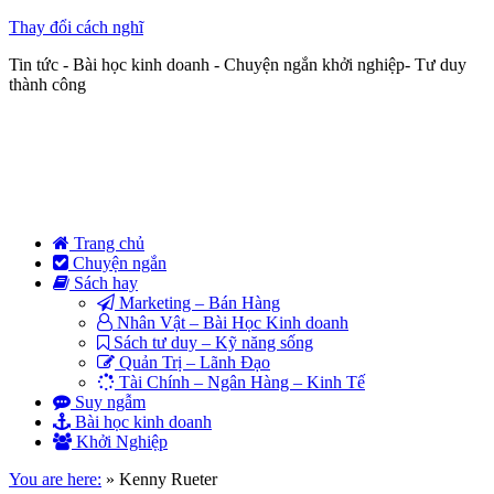
Thay đổi cách nghĩ
Tin tức - Bài học kinh doanh - Chuyện ngắn khởi nghiệp- Tư duy
thành công
Trang chủ
Chuyện ngắn
Sách hay
Marketing – Bán Hàng
Nhân Vật – Bài Học Kinh doanh
Sách tư duy – Kỹ năng sống
Quản Trị – Lãnh Đạo
Tài Chính – Ngân Hàng – Kinh Tế
Suy ngẫm
Bài học kinh doanh
Khởi Nghiệp
You are here:
»
Kenny Rueter