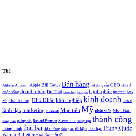
Thẻ
Bán hàng
Bill Gates
CEO
Apple
Amazon
Alibaba
bất động sản
châu Á
hạnh phúc
doanh nhân
Do Thái
cuộc sống
internet
Jack
Giao tiếp
Google
kinh doanh
Khó Khăn
khởi nghiệp
khách hàng
Ma
kinh tế
Mỹ
lãnh đạo
marketing
Mục tiêu
Nhật Bản
nhân viên
microsoft
thành công
Steve Jobs
sáng tạo
quảng cáo
Richard Branson
nông dân
thất bại
Trung Quốc
thông minh
tiền bạc
thị trường
tiết kiệm
thời gian
Warren Buffett
ấn độ
Đam mê
đầu tư