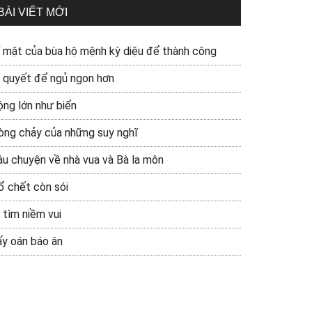
BÀI VIẾT MỚI
í mật của bùa hộ mệnh kỳ diệu để thành công
í quyết để ngủ ngon hơn
ộng lớn như biển
òng chảy của những suy nghĩ
âu chuyện về nhà vua và Bà la môn
ổ chết còn sói
 tìm niềm vui
ấy oán báo ân