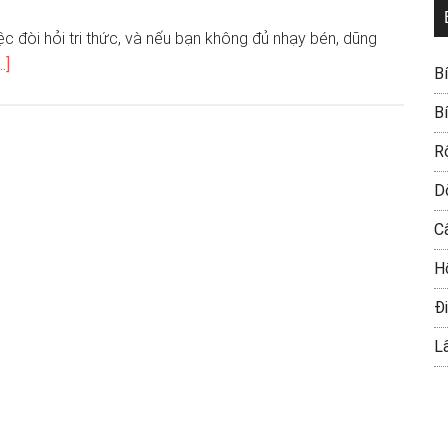
c đòi hỏi tri thức, và nếu bạn không đủ nhạy bén, dũng
.]
B
B
R
D
C
H
Đi
L