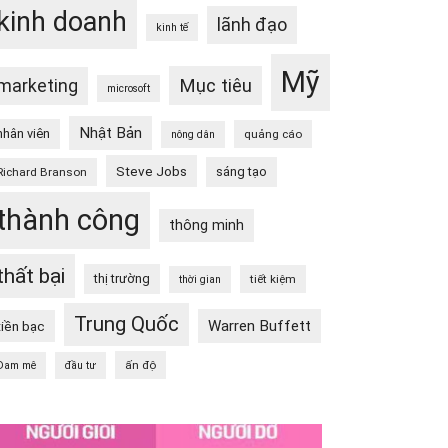
kinh doanh
lãnh đạo
kinh tế
Mỹ
Mục tiêu
marketing
microsoft
Nhật Bản
nhân viên
quảng cáo
nông dân
Steve Jobs
sáng tạo
Richard Branson
thành công
thông minh
thất bại
thị trường
tiết kiệm
thời gian
Trung Quốc
Warren Buffett
tiền bạc
ấn độ
Đam mê
đầu tư