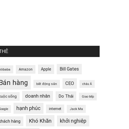
THẺ
Bill Gates
Apple
Amazon
Alibaba
Bán hàng
CEO
bất động sản
châu Á
doanh nhân
Do Thái
cuộc sống
Giao tiếp
hạnh phúc
internet
Jack Ma
Google
Khó Khăn
khởi nghiệp
khách hàng