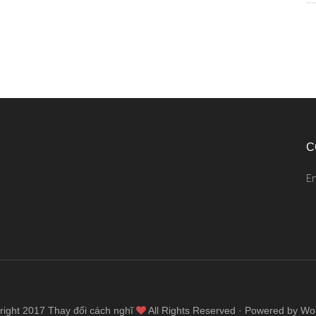
C
E
right 2017
Thay đổi cách nghĩ
All Rights Reserved · Powered by Wo