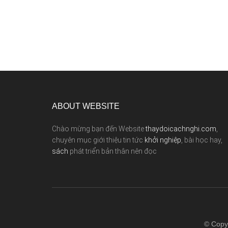
ABOUT WEBSITE
Chào mừng bạn đến Website
thaydoicachnghi.com
,
chuyên mục giới thiệu tin tức
khởi nghiệp
, bài học hay,
sách
phát triển bản thân nên đọc
© Copy