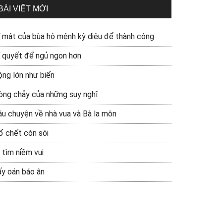
BÀI VIẾT MỚI
í mật của bùa hộ mệnh kỳ diệu để thành công
í quyết để ngủ ngon hơn
ộng lớn như biển
òng chảy của những suy nghĩ
âu chuyện về nhà vua và Bà la môn
ổ chết còn sói
 tìm niềm vui
ấy oán báo ân