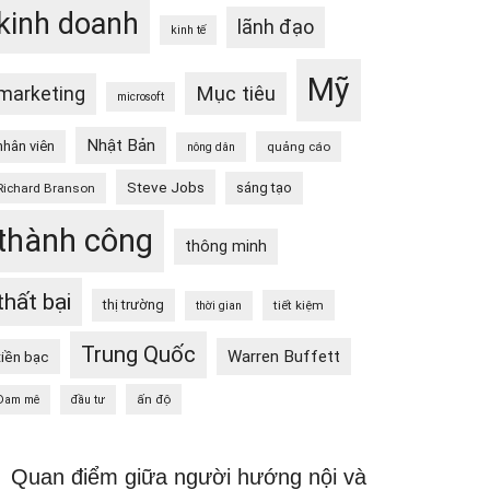
kinh doanh
lãnh đạo
kinh tế
Mỹ
Mục tiêu
marketing
microsoft
Nhật Bản
nhân viên
quảng cáo
nông dân
Steve Jobs
sáng tạo
Richard Branson
thành công
thông minh
thất bại
thị trường
tiết kiệm
thời gian
Trung Quốc
Warren Buffett
tiền bạc
ấn độ
Đam mê
đầu tư
Quan điểm giữa người hướng nội và