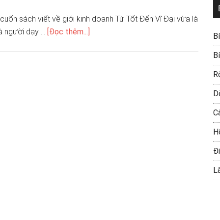
 cuốn sách viết về giới kinh doanh Từ Tốt Đến Vĩ Đại vừa là
à người dạy …
[Đọc thêm...]
B
B
R
D
C
H
Đi
L