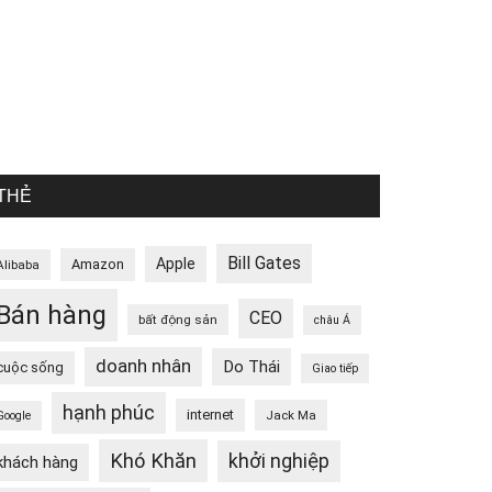
THẺ
Bill Gates
Apple
Amazon
Alibaba
Bán hàng
CEO
bất động sản
châu Á
doanh nhân
Do Thái
cuộc sống
Giao tiếp
hạnh phúc
internet
Jack Ma
Google
Khó Khăn
khởi nghiệp
khách hàng