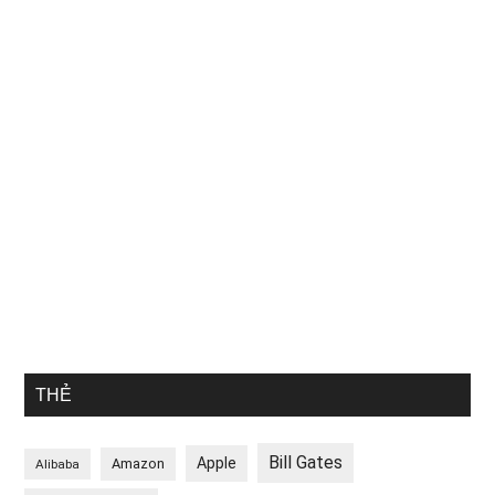
THẺ
Bill Gates
Apple
Amazon
Alibaba