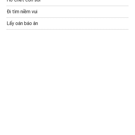
Đi tìm niềm vui
Lấy oán báo ân