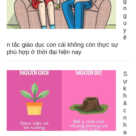
g
n
g
u
y
ê
n tắc giáo dục con cái không còn thực sự
phù hợp ở thời đại hiện nay
S
ự
k
h
á
c
n
h
a