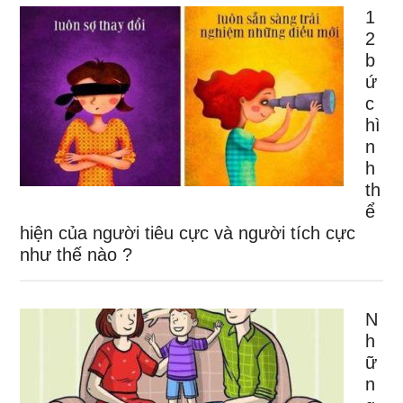
1
2
b
ứ
c
hì
n
h
th
ể
hiện của người tiêu cực và người tích cực
như thế nào ?
N
h
ữ
n