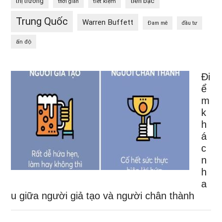
tiền bạc
thị trường
tiết kiệm
thời gian
Trung Quốc
Warren Buffett
Đam mê
đầu tư
ấn độ
Đi
ể
m
k
h
á
c
n
h
a
u giữa người giả tạo và người chân thành