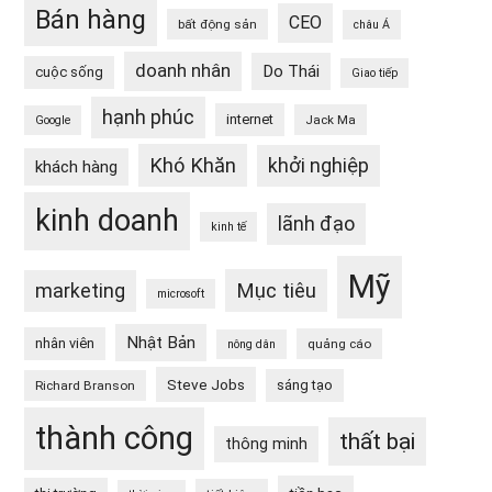
Bán hàng
CEO
bất động sản
châu Á
doanh nhân
Do Thái
cuộc sống
Giao tiếp
hạnh phúc
internet
Jack Ma
Google
Khó Khăn
khởi nghiệp
khách hàng
kinh doanh
lãnh đạo
kinh tế
Mỹ
Mục tiêu
marketing
microsoft
Nhật Bản
nhân viên
quảng cáo
nông dân
Steve Jobs
sáng tạo
Richard Branson
thành công
thất bại
thông minh