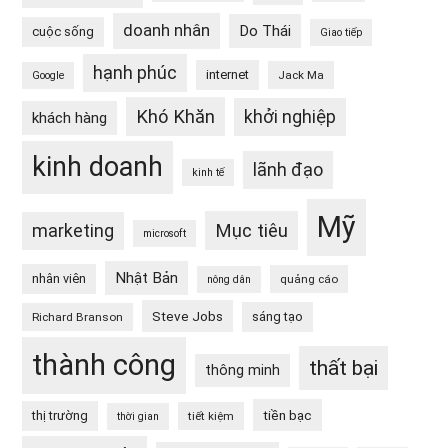
doanh nhân
Do Thái
cuộc sống
Giao tiếp
hạnh phúc
internet
Jack Ma
Google
Khó Khăn
khởi nghiệp
khách hàng
kinh doanh
lãnh đạo
kinh tế
Mỹ
Mục tiêu
marketing
microsoft
Nhật Bản
nhân viên
quảng cáo
nông dân
Steve Jobs
sáng tạo
Richard Branson
thành công
thất bại
thông minh
tiền bạc
thị trường
tiết kiệm
thời gian