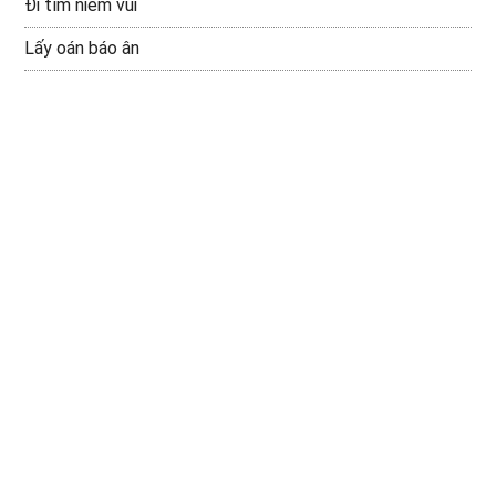
Đi tìm niềm vui
Lấy oán báo ân