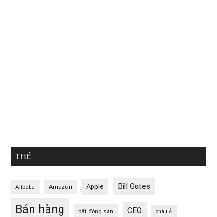
THẺ
Bill Gates
Apple
Amazon
Alibaba
Bán hàng
CEO
bất động sản
châu Á