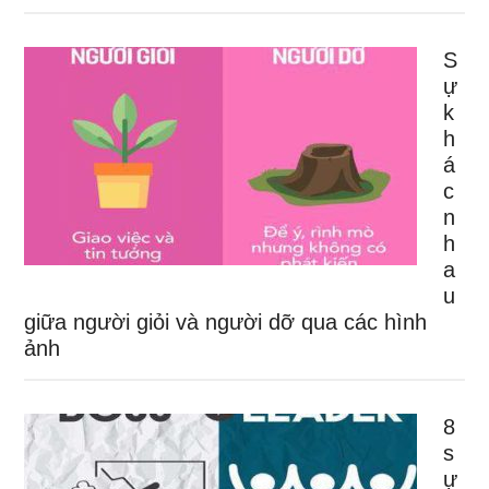
S
ự
k
h
á
c
n
h
a
u
giữa người giỏi và người dỡ qua các hình
ảnh
8
s
ự