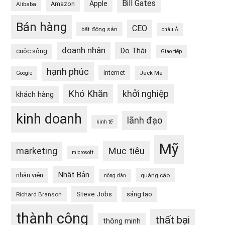
Bill Gates
Apple
Amazon
Alibaba
Bán hàng
CEO
bất động sản
châu Á
doanh nhân
Do Thái
cuộc sống
Giao tiếp
hạnh phúc
internet
Jack Ma
Google
Khó Khăn
khởi nghiệp
khách hàng
kinh doanh
lãnh đạo
kinh tế
Mỹ
Mục tiêu
marketing
microsoft
Nhật Bản
nhân viên
quảng cáo
nông dân
Steve Jobs
sáng tạo
Richard Branson
thành công
thất bại
thông minh