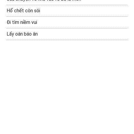
Hổ chết còn sói
Đi tìm niềm vui
Lấy oán báo ân