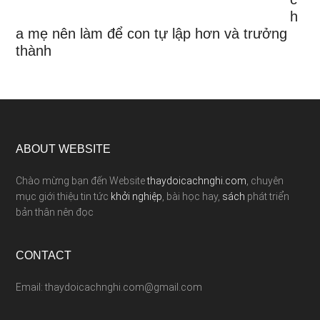
h
a mẹ nên làm để con tự lập hơn và trưởng
thành
ABOUT WEBSITE
Chào mừng bạn đến Website
thaydoicachnghi.com
, chuyên
mục giới thiệu tin tức
khởi nghiệp
, bài học hay,
sách
phát triển
bản thân nên đọc
CONTACT
Email: thaydoicachnghi.com@gmail.com