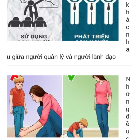
k
h
á
c
n
h
a
u giữa người quản lý và người lãnh đạo
N
h
ữ
n
g
đi
ề
u
c