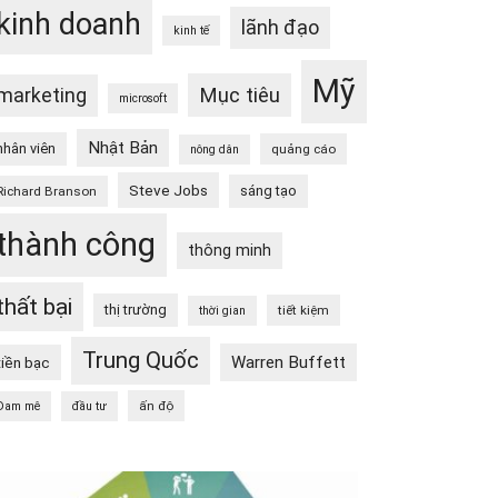
kinh doanh
lãnh đạo
kinh tế
Mỹ
Mục tiêu
marketing
microsoft
Nhật Bản
nhân viên
quảng cáo
nông dân
Steve Jobs
sáng tạo
Richard Branson
thành công
thông minh
thất bại
thị trường
tiết kiệm
thời gian
Trung Quốc
Warren Buffett
tiền bạc
ấn độ
Đam mê
đầu tư