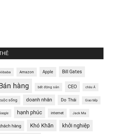
THẺ
Bill Gates
Apple
Amazon
Alibaba
Bán hàng
CEO
bất động sản
châu Á
doanh nhân
Do Thái
cuộc sống
Giao tiếp
hạnh phúc
internet
Jack Ma
Google
Khó Khăn
khởi nghiệp
khách hàng