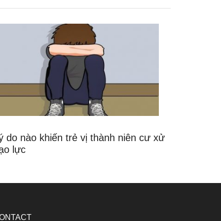
ý do nào khiến trẻ vị thành niên cư xử
ạo lực
ONTACT