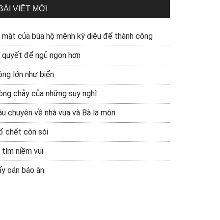
BÀI VIẾT MỚI
í mật của bùa hộ mệnh kỳ diệu để thành công
í quyết để ngủ ngon hơn
ộng lớn như biển
òng chảy của những suy nghĩ
âu chuyện về nhà vua và Bà la môn
ổ chết còn sói
 tìm niềm vui
ấy oán báo ân