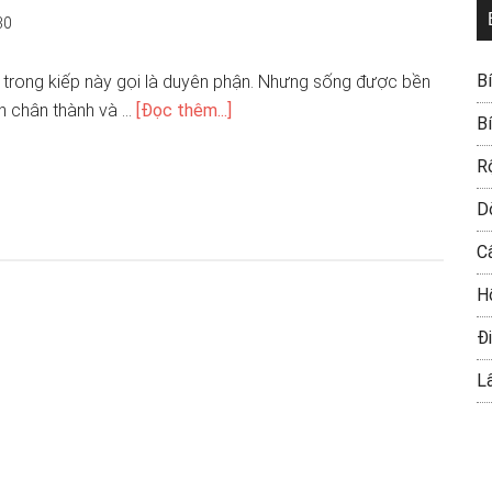
30
B
trong kiếp này gọi là duyên phận. Nhưng sống được bền
ên chân thành và …
[Đọc thêm...]
B
R
D
C
H
Đi
L