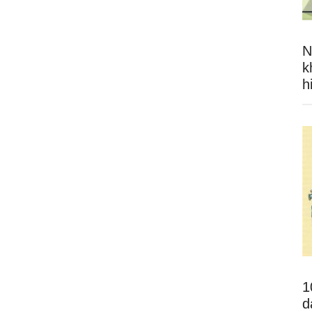
N
k
h
1
d