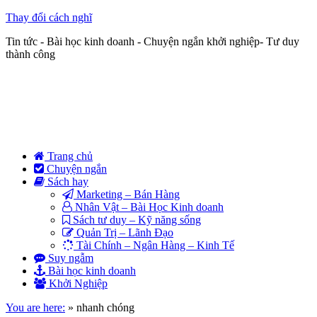
Thay đổi cách nghĩ
Tin tức - Bài học kinh doanh - Chuyện ngắn khởi nghiệp- Tư duy
thành công
Trang chủ
Chuyện ngắn
Sách hay
Marketing – Bán Hàng
Nhân Vật – Bài Học Kinh doanh
Sách tư duy – Kỹ năng sống
Quản Trị – Lãnh Đạo
Tài Chính – Ngân Hàng – Kinh Tế
Suy ngẫm
Bài học kinh doanh
Khởi Nghiệp
You are here:
»
nhanh chóng