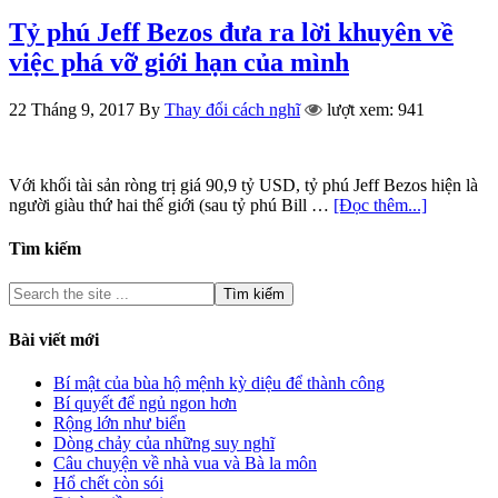
Tỷ phú Jeff Bezos đưa ra lời khuyên về
việc phá vỡ giới hạn của mình
22 Tháng 9, 2017
By
Thay đổi cách nghĩ
lượt xem: 941
Với khối tài sản ròng trị giá 90,9 tỷ USD, tỷ phú Jeff Bezos hiện là
người giàu thứ hai thế giới (sau tỷ phú Bill …
[Đọc thêm...]
Tìm kiếm
Bài viết mới
Bí mật của bùa hộ mệnh kỳ diệu để thành công
Bí quyết để ngủ ngon hơn
Rộng lớn như biển
Dòng chảy của những suy nghĩ
Câu chuyện về nhà vua và Bà la môn
Hổ chết còn sói