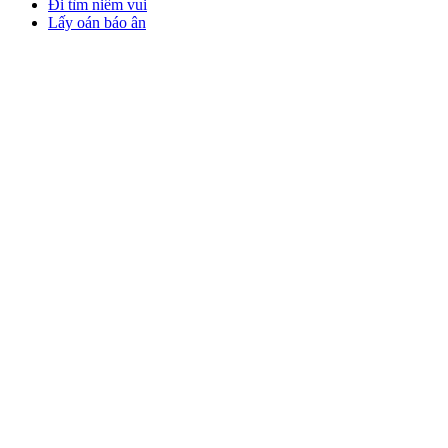
Đi tìm niềm vui
Lấy oán báo ân