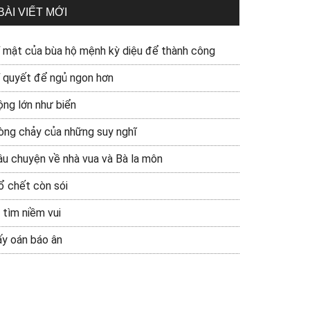
BÀI VIẾT MỚI
í mật của bùa hộ mệnh kỳ diệu để thành công
í quyết để ngủ ngon hơn
ộng lớn như biển
òng chảy của những suy nghĩ
âu chuyện về nhà vua và Bà la môn
ổ chết còn sói
 tìm niềm vui
ấy oán báo ân