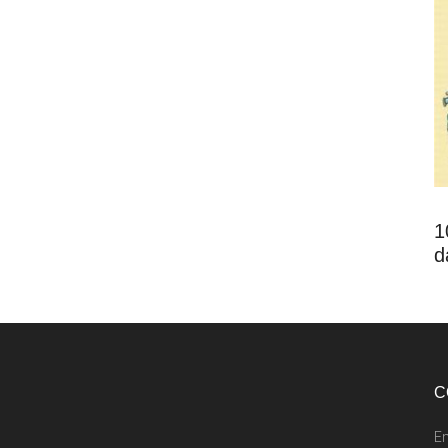
1
d
C
E