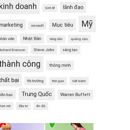
kinh doanh
lãnh đạo
kinh tế
Mỹ
Mục tiêu
marketing
microsoft
Nhật Bản
nhân viên
quảng cáo
nông dân
Steve Jobs
sáng tạo
Richard Branson
thành công
thông minh
thất bại
thị trường
tiết kiệm
thời gian
Trung Quốc
Warren Buffett
tiền bạc
ấn độ
Đam mê
đầu tư