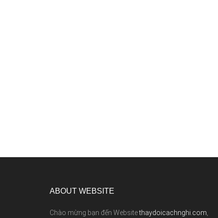
ABOUT WEBSITE
Chào mừng bạn đến Website
thaydoicachnghi.com
,