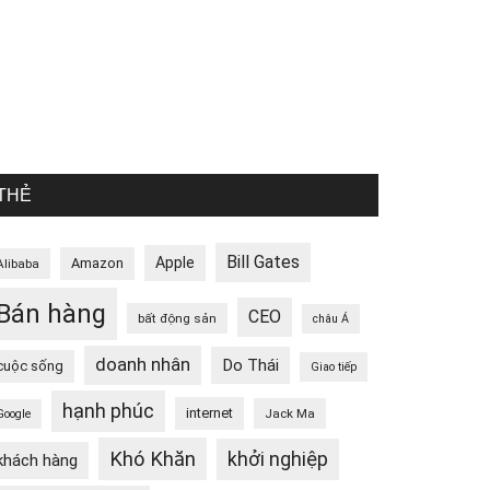
THẺ
Bill Gates
Apple
Amazon
Alibaba
Bán hàng
CEO
bất động sản
châu Á
doanh nhân
Do Thái
cuộc sống
Giao tiếp
hạnh phúc
internet
Jack Ma
Google
Khó Khăn
khởi nghiệp
khách hàng