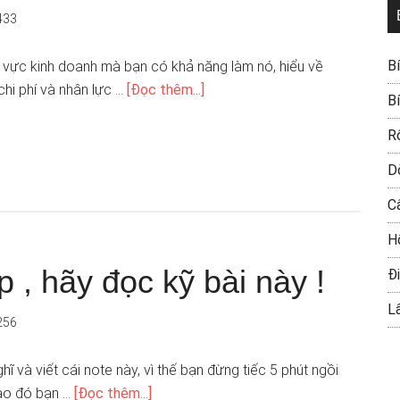
433
B
nh vực kinh doanh mà bạn có khả năng làm nó, hiểu về
chi phí và nhân lực …
[Đọc thêm...]
B
R
D
C
H
 , hãy đọc kỹ bài này !
Đi
L
256
hĩ và viết cái note này, vì thế bạn đừng tiếc 5 phút ngồi
nào đó bạn …
[Đọc thêm...]