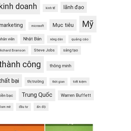
kinh doanh
lãnh đạo
kinh tế
Mỹ
Mục tiêu
marketing
microsoft
Nhật Bản
nhân viên
quảng cáo
nông dân
Steve Jobs
sáng tạo
Richard Branson
thành công
thông minh
thất bại
thị trường
tiết kiệm
thời gian
Trung Quốc
Warren Buffett
tiền bạc
ấn độ
Đam mê
đầu tư