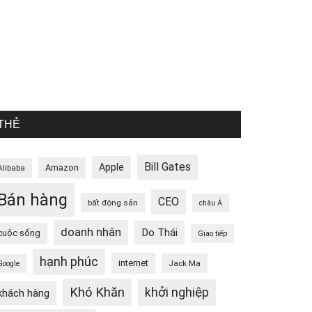
THẺ
Bill Gates
Apple
Amazon
Alibaba
Bán hàng
CEO
bất động sản
châu Á
doanh nhân
Do Thái
cuộc sống
Giao tiếp
hạnh phúc
internet
Jack Ma
Google
Khó Khăn
khởi nghiệp
khách hàng