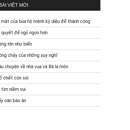
BÀI VIẾT MỚI
í mật của bùa hộ mệnh kỳ diệu để thành công
í quyết để ngủ ngon hơn
ộng lớn như biển
òng chảy của những suy nghĩ
âu chuyện về nhà vua và Bà la môn
ổ chết còn sói
 tìm niềm vui
ấy oán báo ân