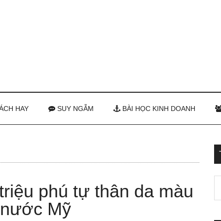
ÁCH HAY
SUY NGẪM
BÀI HỌC KINH DOANH
triệu phú tự thân da màu
ử nước Mỹ