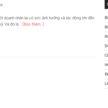
34
B
một doanh nhân lại có sức ảnh hưởng và tác động lớn đến
kỷ. Và đó là …
[Đọc thêm...]
B
R
D
C
H
Đi
L