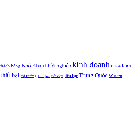
kinh doanh
Khó Khăn
khởi nghiệp
lãnh
khách hàng
kinh tế
thất bại
Trung Quốc
Warren
tiền bạc
thị trường
tiết kiệm
thời gian