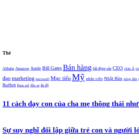
Thẻ
Bán hàng
Bill Gates
CEO
Apple
Amazon
c
Alibaba
bất động sản
châu Á
Mỹ
đạo
marketing
Mục tiêu
Nhật Bản
nhân viên
microsoft
nông dân
Buffett
ấn độ
Đam mê
đầu tư
11 cách dạy con của cha mẹ thông thái như
Sự suy nghĩ đối lập giữa trẻ con và người l