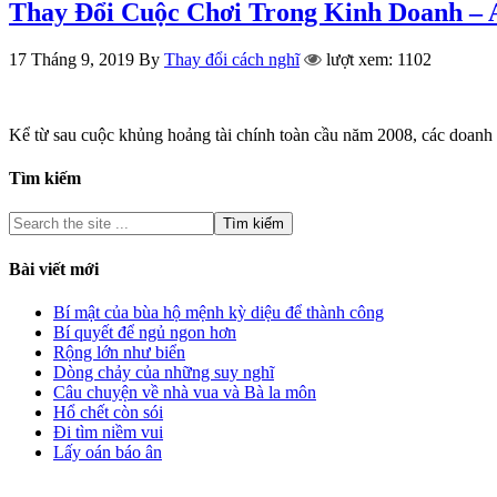
Thay Đổi Cuộc Chơi Trong Kinh Doanh –
17 Tháng 9, 2019
By
Thay đổi cách nghĩ
lượt xem: 1102
Kể từ sau cuộc khủng hoảng tài chính toàn cầu năm 2008, các doanh n
Tìm kiếm
Bài viết mới
Bí mật của bùa hộ mệnh kỳ diệu để thành công
Bí quyết để ngủ ngon hơn
Rộng lớn như biển
Dòng chảy của những suy nghĩ
Câu chuyện về nhà vua và Bà la môn
Hổ chết còn sói
Đi tìm niềm vui
Lấy oán báo ân