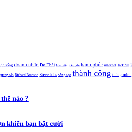
hạnh phúc
doanh nhân
Do Thái
uộc sống
internet
Jack Ma
Giao tiếp
Google
thành công
thông minh
Steve Jobs
sáng tạo
quảng cáo
Richard Branson
 thế nào ?
ớn khiến bạn bật cười