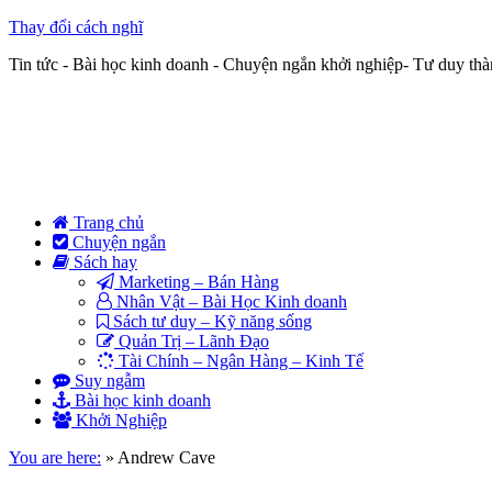
Thay đổi cách nghĩ
Tin tức - Bài học kinh doanh - Chuyện ngắn khởi nghiệp- Tư duy th
Trang chủ
Chuyện ngắn
Sách hay
Marketing – Bán Hàng
Nhân Vật – Bài Học Kinh doanh
Sách tư duy – Kỹ năng sống
Quản Trị – Lãnh Đạo
Tài Chính – Ngân Hàng – Kinh Tế
Suy ngẫm
Bài học kinh doanh
Khởi Nghiệp
You are here:
»
Andrew Cave