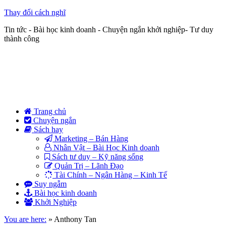
Thay đổi cách nghĩ
Tin tức - Bài học kinh doanh - Chuyện ngắn khởi nghiệp- Tư duy
thành công
Trang chủ
Chuyện ngắn
Sách hay
Marketing – Bán Hàng
Nhân Vật – Bài Học Kinh doanh
Sách tư duy – Kỹ năng sống
Quản Trị – Lãnh Đạo
Tài Chính – Ngân Hàng – Kinh Tế
Suy ngẫm
Bài học kinh doanh
Khởi Nghiệp
You are here:
»
Anthony Tan