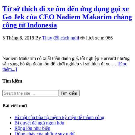
Từ sở thích đi xe ôm đến ứng dụng gọi xe
Go Jek của CEO Nadiem Makarim chàng
công tử Indonesia
5 Tháng 6, 2018
By
Thay đổi cách nghĩ
lượt xem: 966
Nadiem Makarim có xuất thân danh giá, tốt nghiệp Harvard nhưng
sẵn sàng bỏ tập đoàn lớn để khởi nghiệp vì sở thích đi xe …
[Đọc
thêm...]
Tìm kiếm
Bài viết mới
Bí mật của bùa hộ mệnh kỳ diệu để thành công
Bí quyết để ngủ ngon hơn
Rộng lớn như biển
Dòng chảy của những suy nghĩ