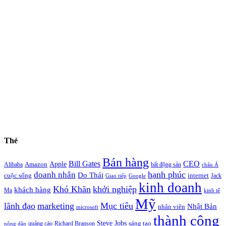
Thẻ
Bán hàng
Bill Gates
CEO
Apple
Amazon
Alibaba
bất động sản
châu Á
hạnh phúc
doanh nhân
Do Thái
cuộc sống
internet
Jack
Giao tiếp
Google
kinh doanh
Khó Khăn
khởi nghiệp
khách hàng
Ma
kinh tế
Mỹ
lãnh đạo
marketing
Mục tiêu
Nhật Bản
nhân viên
microsoft
thành công
Steve Jobs
sáng tạo
quảng cáo
Richard Branson
nông dân