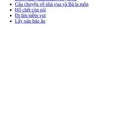
Câu chuyện về nhà vua và Bà la môn
Hổ chết còn sói
Đi tìm niềm vui
Lấy oán báo ân