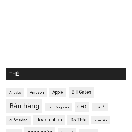
THẺ
Bill Gates
Apple
Amazon
Alibaba
Bán hàng
CEO
bất động sản
châu Á
doanh nhân
Do Thái
cuộc sống
Giao tiếp