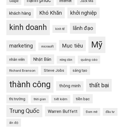
hạnh phúc
internet
Jack Ma
Google
Khó Khăn
khởi nghiệp
khách hàng
kinh doanh
lãnh đạo
kinh tế
Mỹ
Mục tiêu
marketing
microsoft
Nhật Bản
nhân viên
quảng cáo
nông dân
Steve Jobs
sáng tạo
Richard Branson
thành công
thất bại
thông minh
tiền bạc
thị trường
tiết kiệm
thời gian
Trung Quốc
Warren Buffett
Đam mê
đầu tư
ấn độ