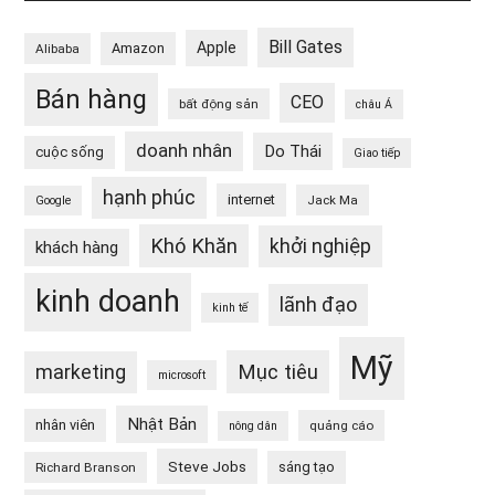
Bill Gates
Apple
Amazon
Alibaba
Bán hàng
CEO
bất động sản
châu Á
doanh nhân
Do Thái
cuộc sống
Giao tiếp
hạnh phúc
internet
Jack Ma
Google
Khó Khăn
khởi nghiệp
khách hàng
kinh doanh
lãnh đạo
kinh tế
Mỹ
Mục tiêu
marketing
microsoft
Nhật Bản
nhân viên
quảng cáo
nông dân
Steve Jobs
sáng tạo
Richard Branson