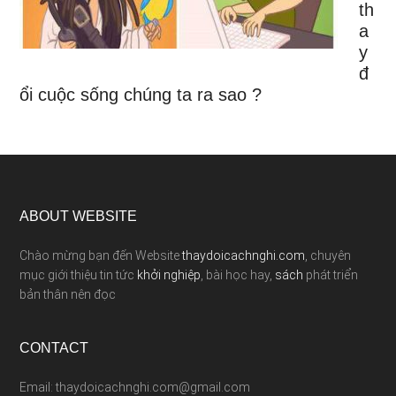
th
a
y
đ
ổi cuộc sống chúng ta ra sao ?
ABOUT WEBSITE
Chào mừng bạn đến Website
thaydoicachnghi.com
, chuyên
mục giới thiệu tin tức
khởi nghiệp
, bài học hay,
sách
phát triển
bản thân nên đọc
CONTACT
Email: thaydoicachnghi.com@gmail.com