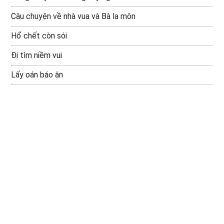
Câu chuyện về nhà vua và Bà la môn
Hổ chết còn sói
Đi tìm niềm vui
Lấy oán báo ân