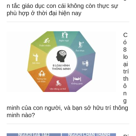
n tắc giáo dục con cái không còn thực sự
phù hợp ở thời đại hiện nay
C
ó
8
lo
ại
trí
th
ô
n
g
minh của con người, và bạn sở hữu trí thông
minh nào?