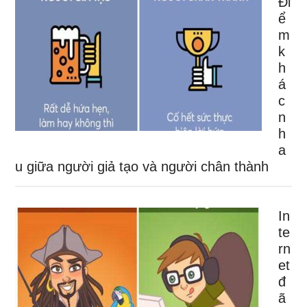
Đi
ể
m
k
h
á
c
n
h
a
u giữa người giả tạo và người chân thành
In
te
rn
et
đ
ã