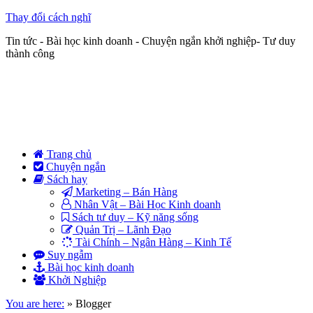
Thay đổi cách nghĩ
Tin tức - Bài học kinh doanh - Chuyện ngắn khởi nghiệp- Tư duy
thành công
Trang chủ
Chuyện ngắn
Sách hay
Marketing – Bán Hàng
Nhân Vật – Bài Học Kinh doanh
Sách tư duy – Kỹ năng sống
Quản Trị – Lãnh Đạo
Tài Chính – Ngân Hàng – Kinh Tế
Suy ngẫm
Bài học kinh doanh
Khởi Nghiệp
You are here:
»
Blogger