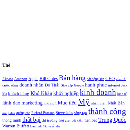
Thẻ
Bán hàng
Bill Gates
CEO
Apple
Amazon
Alibaba
bất động sản
châu Á
hạnh phúc
doanh nhân
Do Thái
cuộc sống
internet
Jack
Giao tiếp
Google
kinh doanh
Khó Khăn
khởi nghiệp
khách hàng
Ma
kinh tế
Mỹ
lãnh đạo
marketing
Mục tiêu
Nhật Bản
nhân viên
microsoft
thành công
Steve Jobs
sáng tạo
quảng cáo
Richard Branson
nông dân
thất bại
Trung Quốc
thông minh
tiền bạc
thị trường
tiết kiệm
thời gian
Warren Buffett
ấn độ
Đam mê
đầu tư