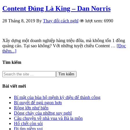
Content Đúng Là King – Dan Norris
28 Tháng 8, 2019
By
Thay đổi cách nghĩ
lượt xem: 6990
Xây dựng một doanh nghiệp hàng triệu đôla, mà không tốn 1 đồng
quảng cáo. Tại sao không? Với những tuyệt chiêu Content …
[Đọc
thêm...]
Tìm kiếm
Bài viết mới
Bí mật của bùa hộ mệnh kỳ diệu để thành công
Bí quyết để ngủ ngon hơn
Rộng lớn như biển
Dòng chảy của những suy nghĩ
Câu chuyện về nhà vua và Bà la môn
Hổ chết còn sói
Đi tìm niềm vui