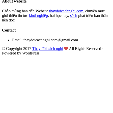
About website
Chào mừng bạn đến Website
thaydoicachnghi.com
, chuyên mục
giới thiệu tin tức
khởi nghiệp
, bài học hay,
sách
phát triển bản thân
nên đọc
Contact
Email: thaydoicachnghi.com@gmail.com
© Copyright 2017
Thay đổi cách nghĩ
All Rights Reserved ·
Powered by WordPress