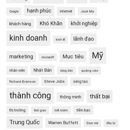
hạnh phúc
internet
Jack Ma
Google
Khó Khăn
khởi nghiệp
khách hàng
kinh doanh
lãnh đạo
kinh tế
Mỹ
Mục tiêu
marketing
microsoft
Nhật Bản
nhân viên
quảng cáo
nông dân
Steve Jobs
sáng tạo
Richard Branson
thành công
thất bại
thông minh
tiền bạc
thị trường
tiết kiệm
thời gian
Trung Quốc
Warren Buffett
Đam mê
đầu tư