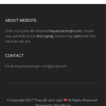
ABOUT WEBSITE
Chào mừng bạn đến Website
thaydoicachnghi.com
, chuyên
mục giới thiệu tin tức
khởi nghiệp
, bài học hay,
sách
phát triển
bản thân nên đọc
CONTACT
Email: thaydoicachnghi.com@gmail.com
© Copyright 2017
Thay đổi cách nghĩ
All Rights Reserved ·
Powered by WordPress