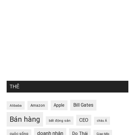
THẺ
Bill Gates
Apple
Amazon
Alibaba
Bán hàng
CEO
bất động sản
châu Á
doanh nhân
Do Thái
cuộc sống
Giao tiếp