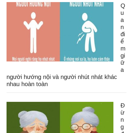
Q
u
a
n
đi
ể
m
gi
ữ
a
người hướng nội và người nhút nhát khác
nhau hoàn toàn
Đ
ừ
n
g