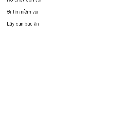
Đi tìm niềm vui
Lấy oán báo ân