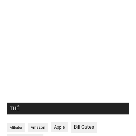
THẺ
Bill Gates
Apple
Amazon
Alibaba