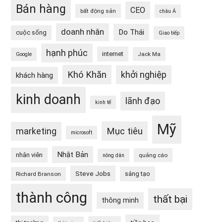
Bán hàng
CEO
bất động sản
châu Á
doanh nhân
Do Thái
cuộc sống
Giao tiếp
hạnh phúc
internet
Jack Ma
Google
Khó Khăn
khởi nghiệp
khách hàng
kinh doanh
lãnh đạo
kinh tế
Mỹ
Mục tiêu
marketing
microsoft
Nhật Bản
nhân viên
quảng cáo
nông dân
Steve Jobs
sáng tạo
Richard Branson
thành công
thất bại
thông minh