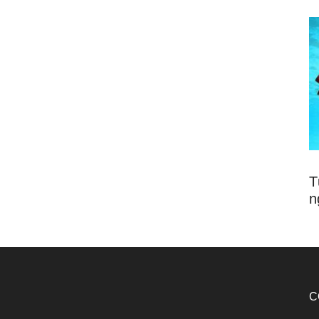
T
n
C