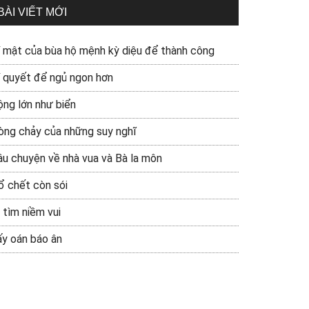
BÀI VIẾT MỚI
í mật của bùa hộ mệnh kỳ diệu để thành công
í quyết để ngủ ngon hơn
ộng lớn như biển
òng chảy của những suy nghĩ
âu chuyện về nhà vua và Bà la môn
ổ chết còn sói
 tìm niềm vui
ấy oán báo ân