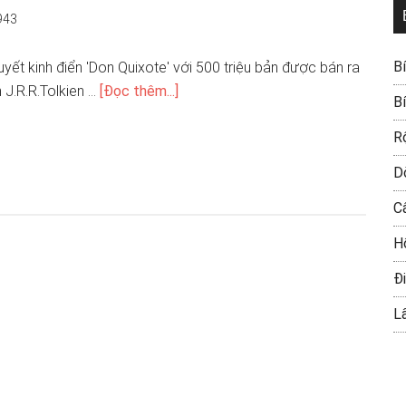
943
B
uyết kinh điển 'Don Quixote' với 500 triệu bản được bán ra
 J.R.R.Tolkien …
[Đọc thêm...]
B
R
D
C
H
Đi
L