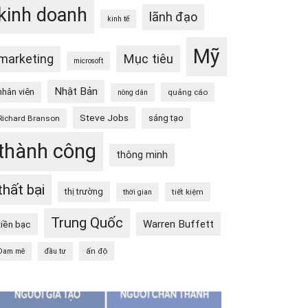
kinh doanh
lãnh đạo
kinh tế
Mỹ
Mục tiêu
marketing
microsoft
Nhật Bản
nhân viên
quảng cáo
nông dân
Steve Jobs
sáng tạo
Richard Branson
thành công
thông minh
thất bại
thị trường
tiết kiệm
thời gian
Trung Quốc
Warren Buffett
tiền bạc
ấn độ
Đam mê
đầu tư