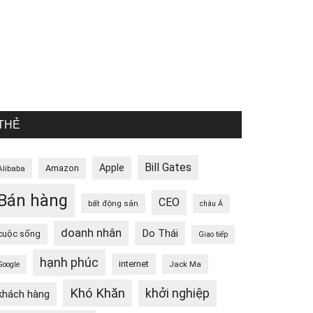
THẺ
Bill Gates
Apple
Amazon
Alibaba
Bán hàng
CEO
bất động sản
châu Á
doanh nhân
Do Thái
cuộc sống
Giao tiếp
hạnh phúc
internet
Jack Ma
Google
Khó Khăn
khởi nghiệp
khách hàng