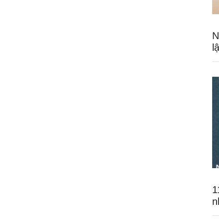
N
l
1
n