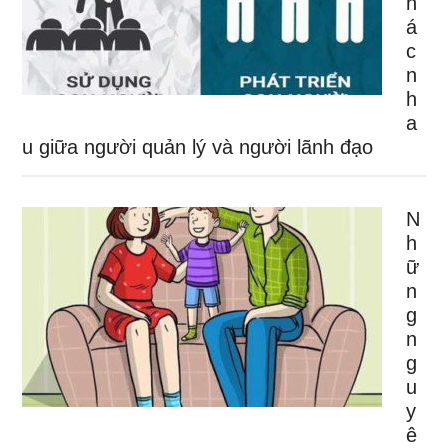
h
á
c
n
h
a
u giữa người quản lý và người lãnh đạo
N
h
ữ
n
g
n
g
u
y
ê