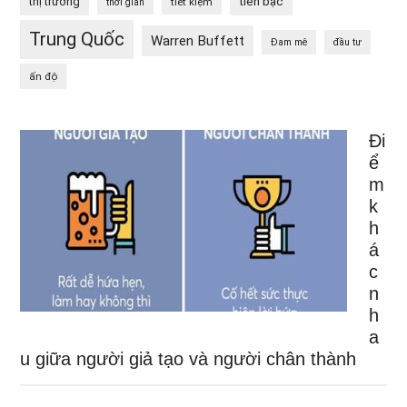
tiền bạc
thị trường
tiết kiệm
thời gian
Trung Quốc
Warren Buffett
Đam mê
đầu tư
ấn độ
Đi
ể
m
k
h
á
c
n
h
a
u giữa người giả tạo và người chân thành