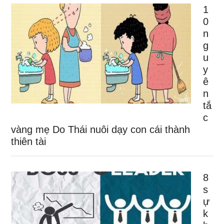
1
0
n
g
u
y
ê
n
tắ
c
vàng mẹ Do Thái nuôi dạy con cái thành
thiên tài
8
s
ự
k