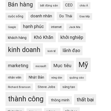
Bán hàng
CEO
bất động sản
châu Á
doanh nhân
Do Thái
cuộc sống
Giao tiếp
hạnh phúc
internet
Jack Ma
Google
Khó Khăn
khởi nghiệp
khách hàng
kinh doanh
lãnh đạo
kinh tế
Mỹ
Mục tiêu
marketing
microsoft
Nhật Bản
nhân viên
quảng cáo
nông dân
Steve Jobs
sáng tạo
Richard Branson
thành công
thất bại
thông minh