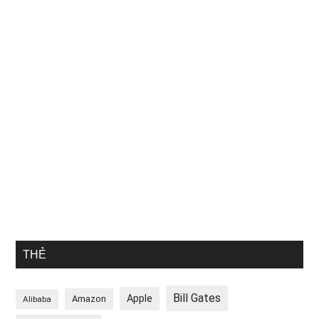
THẺ
Bill Gates
Apple
Amazon
Alibaba