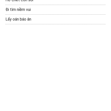
Đi tìm niềm vui
Lấy oán báo ân