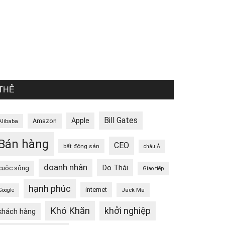
THẺ
Bill Gates
Apple
Amazon
Alibaba
Bán hàng
CEO
bất động sản
châu Á
doanh nhân
Do Thái
cuộc sống
Giao tiếp
hạnh phúc
internet
Jack Ma
Google
Khó Khăn
khởi nghiệp
khách hàng