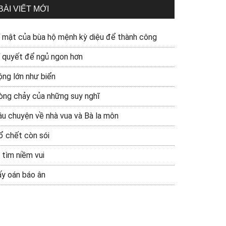
BÀI VIẾT MỚI
í mật của bùa hộ mệnh kỳ diệu để thành công
í quyết để ngủ ngon hơn
ộng lớn như biển
òng chảy của những suy nghĩ
âu chuyện về nhà vua và Bà la môn
ổ chết còn sói
 tìm niềm vui
ấy oán báo ân