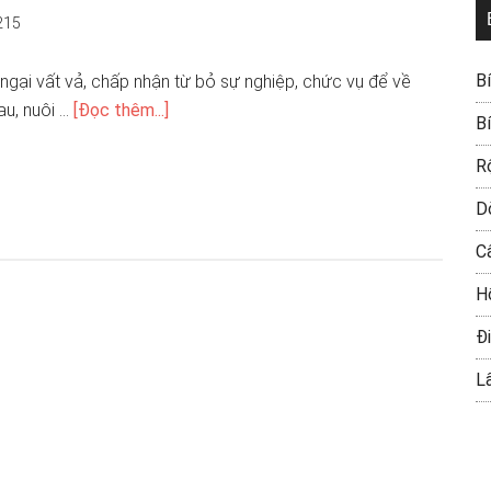
215
B
ngại vất vả, chấp nhận từ bỏ sự nghiệp, chức vụ để về
au, nuôi …
[Đọc thêm...]
B
R
D
C
H
Đi
L