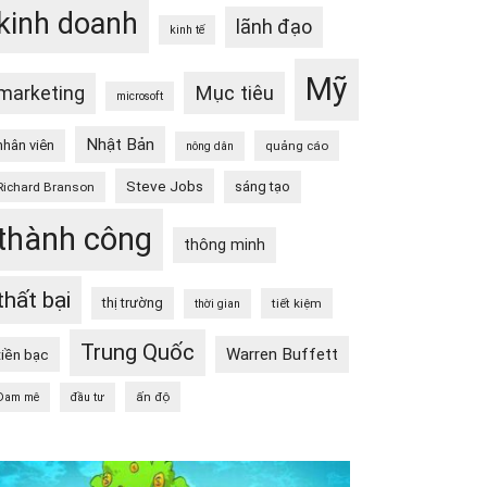
kinh doanh
lãnh đạo
kinh tế
Mỹ
Mục tiêu
marketing
microsoft
Nhật Bản
nhân viên
quảng cáo
nông dân
Steve Jobs
sáng tạo
Richard Branson
thành công
thông minh
thất bại
thị trường
tiết kiệm
thời gian
Trung Quốc
Warren Buffett
tiền bạc
ấn độ
Đam mê
đầu tư