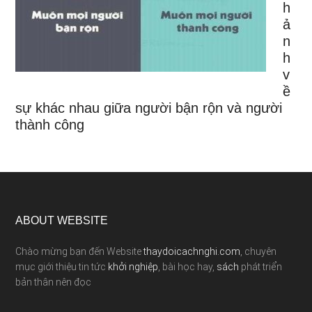
h
ả
n
h
v
ề
sự khác nhau giữa người bận rộn và người
thành công
ABOUT WEBSITE
Chào mừng bạn đến Website
thaydoicachnghi.com
, chuyên
mục giới thiệu tin tức
khởi nghiệp
, bài học hay,
sách
phát triển
bản thân nên đọc