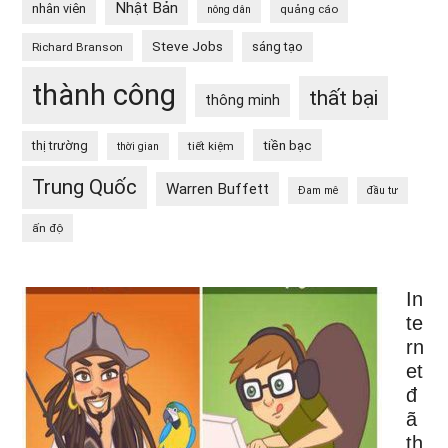
Nhật Bản
nhân viên
quảng cáo
nông dân
Steve Jobs
sáng tạo
Richard Branson
thành công
thất bại
thông minh
tiền bạc
thị trường
tiết kiệm
thời gian
Trung Quốc
Warren Buffett
Đam mê
đầu tư
ấn độ
In
te
rn
et
đ
ã
th