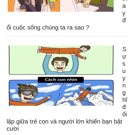
a
y
đ
ổi cuộc sống chúng ta ra sao ?
S
ự
s
u
y
n
g
hĩ
đ
ối
lập giữa trẻ con và người lớn khiến bạn bật
cười