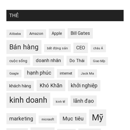
THẺ
Bill Gates
Apple
Amazon
Alibaba
Bán hàng
CEO
bất động sản
châu Á
doanh nhân
Do Thái
cuộc sống
Giao tiếp
hạnh phúc
internet
Jack Ma
Google
Khó Khăn
khởi nghiệp
khách hàng
kinh doanh
lãnh đạo
kinh tế
Mỹ
Mục tiêu
marketing
microsoft