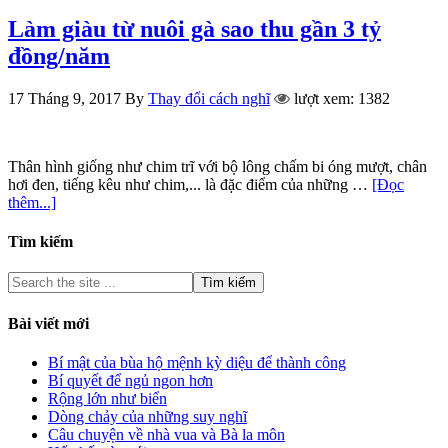
Làm giàu từ nuôi gà sao thu gần 3 tỷ
đồng/năm
17 Tháng 9, 2017
By
Thay đổi cách nghĩ
lượt xem: 1382
Thân hình giống như chim trĩ với bộ lông chấm bi óng mượt, chân
hơi đen, tiếng kêu như chim,... là đặc điểm của những …
[Đọc
thêm...]
Tìm kiếm
Bài viết mới
Bí mật của bùa hộ mệnh kỳ diệu để thành công
Bí quyết để ngủ ngon hơn
Rộng lớn như biển
Dòng chảy của những suy nghĩ
Câu chuyện về nhà vua và Bà la môn