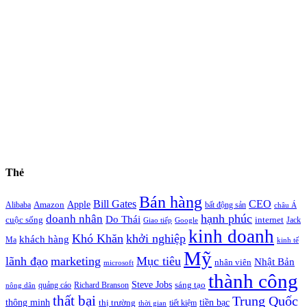
Thẻ
Bán hàng
Bill Gates
CEO
Apple
Amazon
Alibaba
bất động sản
châu Á
hạnh phúc
doanh nhân
Do Thái
cuộc sống
internet
Jack
Giao tiếp
Google
kinh doanh
Khó Khăn
khởi nghiệp
khách hàng
Ma
kinh tế
Mỹ
lãnh đạo
marketing
Mục tiêu
Nhật Bản
nhân viên
microsoft
thành công
Steve Jobs
sáng tạo
quảng cáo
Richard Branson
nông dân
thất bại
Trung Quốc
thông minh
tiền bạc
thị trường
tiết kiệm
thời gian