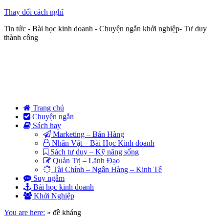
Thay đổi cách nghĩ
Tin tức - Bài học kinh doanh - Chuyện ngắn khởi nghiệp- Tư duy
thành công
Trang chủ
Chuyện ngắn
Sách hay
Marketing – Bán Hàng
Nhân Vật – Bài Học Kinh doanh
Sách tư duy – Kỹ năng sống
Quản Trị – Lãnh Đạo
Tài Chính – Ngân Hàng – Kinh Tế
Suy ngẫm
Bài học kinh doanh
Khởi Nghiệp
You are here:
»
đề kháng