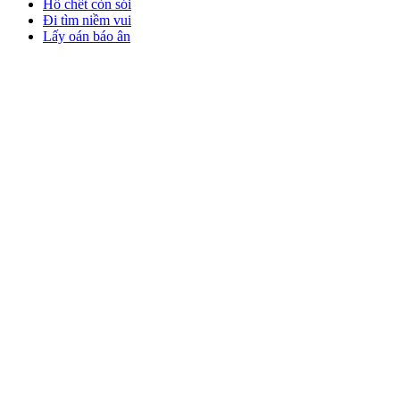
Hổ chết còn sói
Đi tìm niềm vui
Lấy oán báo ân