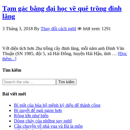
Tạm gác bằng đại học về quê trồng đinh
lăng
3 Tháng 3, 2018
By
Thay đổi cách nghĩ
lượt xem: 1291
Với diện tích hơn 2ha trồng cây đinh lăng, mỗi năm anh Đinh Văn
Thuận (SN 1985, đội 5, xã Hải Đông, huyện Hải Hậu, tỉnh …
[Đọc
thêm...]
Tìm kiếm
Bài viết mới
Bí mật của bùa hộ mệnh kỳ diệu để thành công
Bí quyết để ngủ ngon hơn
Rộng lớn như biển
Dòng chảy của những suy nghĩ
Câu chuyện về nhà vua và Bà la môn