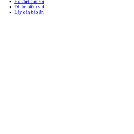
Hổ chết còn sói
Đi tìm niềm vui
Lấy oán báo ân