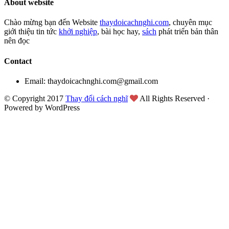
About website
Chào mừng bạn đến Website
thaydoicachnghi.com
, chuyên mục
giới thiệu tin tức
khởi nghiệp
, bài học hay,
sách
phát triển bản thân
nên đọc
Contact
Email: thaydoicachnghi.com@gmail.com
© Copyright 2017
Thay đổi cách nghĩ
All Rights Reserved ·
Powered by WordPress