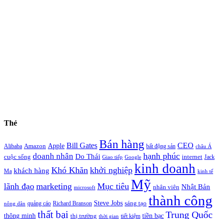
Thẻ
Bán hàng
Bill Gates
CEO
Apple
Amazon
Alibaba
bất động sản
châu Á
hạnh phúc
doanh nhân
Do Thái
cuộc sống
internet
Jack
Giao tiếp
Google
kinh doanh
Khó Khăn
khởi nghiệp
khách hàng
Ma
kinh tế
Mỹ
lãnh đạo
marketing
Mục tiêu
Nhật Bản
nhân viên
microsoft
thành công
Steve Jobs
sáng tạo
quảng cáo
Richard Branson
nông dân
thất bại
Trung Quốc
thông minh
tiền bạc
thị trường
tiết kiệm
thời gian