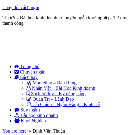
Thay đổi cách nghĩ
Tin tức - Bài học kinh doanh - Chuyện ngắn khởi nghiệp- Tư duy
thành công
Trang chủ
Chuyện ngắn
Sách hay
Marketing – Bán Hàng
Nhân Vật – Bài Học Kinh doanh
Sách tư duy – Kỹ năng sống
Quản Trị – Lãnh Đạo
Tài Chính – Ngân Hàng – Kinh Tế
Suy ngẫm
Bài học kinh doanh
Khởi Nghiệp
You are here:
»
Đinh Văn Thuận