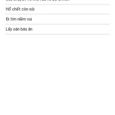
Hổ chết còn sói
Đi tìm niềm vui
Lấy oán báo ân