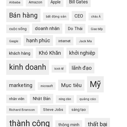
Bill Gates
Apple
Amazon
Alibaba
Bán hàng
CEO
bất động sản
châu Á
doanh nhân
Do Thái
cuộc sống
Giao tiếp
hạnh phúc
internet
Jack Ma
Google
Khó Khăn
khởi nghiệp
khách hàng
kinh doanh
lãnh đạo
kinh tế
Mỹ
Mục tiêu
marketing
microsoft
Nhật Bản
nhân viên
quảng cáo
nông dân
Steve Jobs
sáng tạo
Richard Branson
thành công
thất bại
thông minh