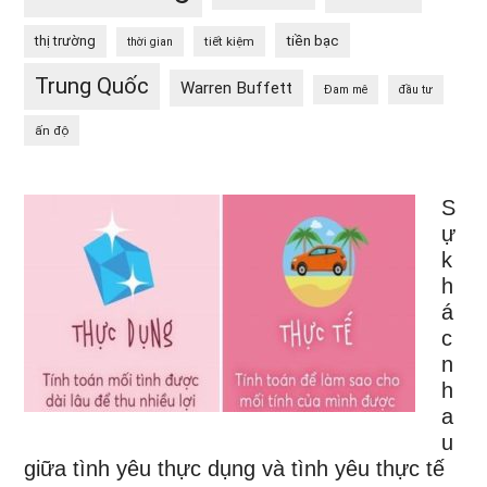
tiền bạc
thị trường
tiết kiệm
thời gian
Trung Quốc
Warren Buffett
Đam mê
đầu tư
ấn độ
S
ự
k
h
á
c
n
h
a
u
giữa tình yêu thực dụng và tình yêu thực tế