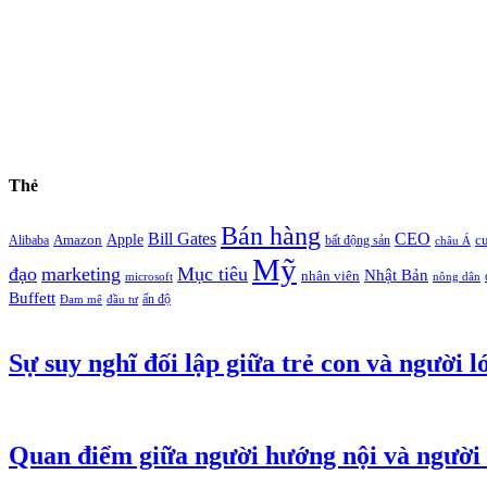
Thẻ
Bán hàng
Bill Gates
CEO
Apple
Amazon
c
Alibaba
bất động sản
châu Á
Mỹ
đạo
marketing
Mục tiêu
Nhật Bản
nhân viên
microsoft
nông dân
Buffett
ấn độ
Đam mê
đầu tư
Sự suy nghĩ đối lập giữa trẻ con và người l
Quan điểm giữa người hướng nội và người 