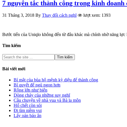
7 nguyên tắc thành công trong kinh doanh 
31 Tháng 3, 2018
By
Thay đổi cách nghĩ
lượt xem: 1393
Bước tiến của Uniqlo không đến từ đâu khác mà chính nhờ năng lực 
Tìm kiếm
Bài viết mới
Bí mật của bùa hộ mệnh kỳ diệu để thành công
Bí quyết để ngủ ngon hơn
Rộng lớn như biển
Dòng chảy của những suy nghĩ
Câu chuyện về nhà vua và Bà la môn
Hổ chết còn sói
Đi tìm niềm vui
Lấy oán báo ân