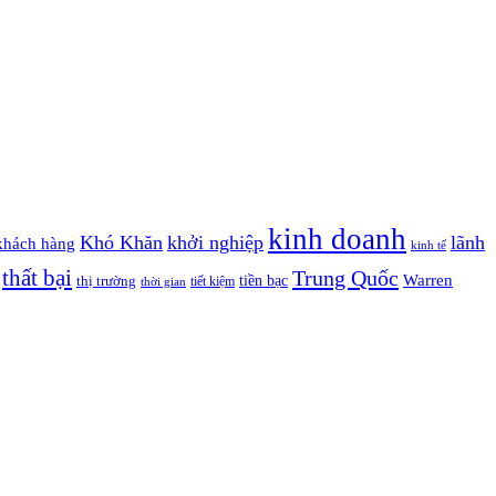
kinh doanh
Khó Khăn
khởi nghiệp
lãnh
khách hàng
kinh tế
thất bại
Trung Quốc
Warren
tiền bạc
thị trường
tiết kiệm
thời gian