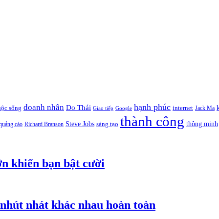
hạnh phúc
doanh nhân
Do Thái
uộc sống
internet
Jack Ma
Giao tiếp
Google
thành công
thông minh
Steve Jobs
sáng tạo
quảng cáo
Richard Branson
ớn khiến bạn bật cười
nhút nhát khác nhau hoàn toàn