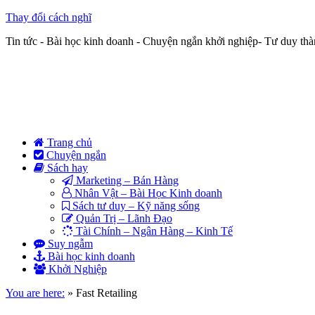
Thay đổi cách nghĩ
Tin tức - Bài học kinh doanh - Chuyện ngắn khởi nghiệp- Tư duy th
Trang chủ
Chuyện ngắn
Sách hay
Marketing – Bán Hàng
Nhân Vật – Bài Học Kinh doanh
Sách tư duy – Kỹ năng sống
Quản Trị – Lãnh Đạo
Tài Chính – Ngân Hàng – Kinh Tế
Suy ngẫm
Bài học kinh doanh
Khởi Nghiệp
You are here:
»
Fast Retailing