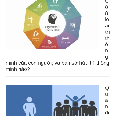
C
ó
8
lo
ại
trí
th
ô
n
g
minh của con người, và bạn sở hữu trí thông
minh nào?
Q
u
a
n
đi