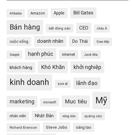
Bill Gates
Apple
Amazon
Alibaba
Bán hàng
CEO
bất động sản
châu Á
doanh nhân
Do Thái
cuộc sống
Giao tiếp
hạnh phúc
internet
Jack Ma
Google
Khó Khăn
khởi nghiệp
khách hàng
kinh doanh
lãnh đạo
kinh tế
Mỹ
Mục tiêu
marketing
microsoft
Nhật Bản
nhân viên
quảng cáo
nông dân
Steve Jobs
sáng tạo
Richard Branson