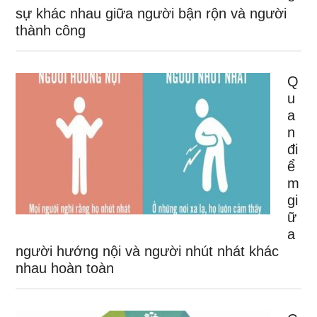
sự khác nhau giữa người bận rộn và người
thành công
Q
u
a
n
đi
ể
m
gi
ữ
a
người hướng nội và người nhút nhát khác
nhau hoàn toàn