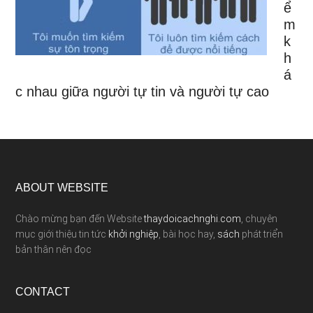
ể
m
k
h
á
c nhau giữa người tự tin và người tự cao
ABOUT WEBSITE
Chào mừng bạn đến Website
thaydoicachnghi.com
, chuyên
mục giới thiệu tin tức
khởi nghiệp
, bài học hay,
sách
phát triển
bản thân nên đọc
CONTACT