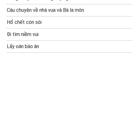
Câu chuyện về nhà vua và Bà la môn
Hổ chết còn sói
Đi tìm niềm vui
Lấy oán báo ân