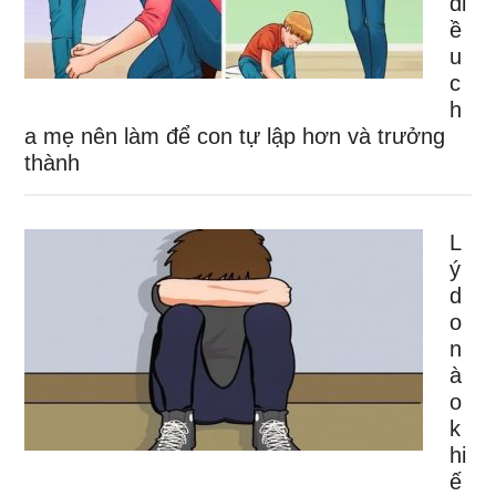
đi
ề
u
c
h
a mẹ nên làm để con tự lập hơn và trưởng
thành
L
ý
d
o
n
à
o
k
hi
ế