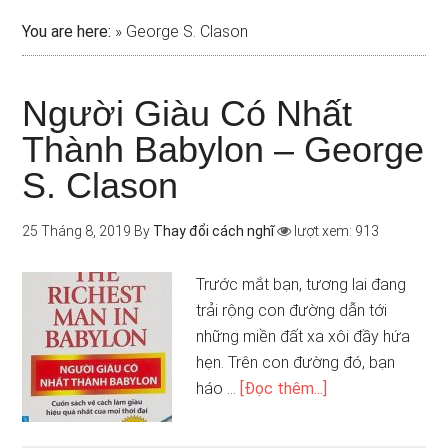
You are here:
»
George S. Clason
Người Giàu Có Nhất
Thành Babylon – George
S. Clason
25 Tháng 8, 2019
By
Thay đổi cách nghĩ
lượt xem: 913
Trước mắt bạn, tương lai đang
trải rộng con đường dẫn tới
những miền đất xa xôi đầy hứa
hẹn. Trên con đường đó, bạn
háo …
[Đọc thêm...]