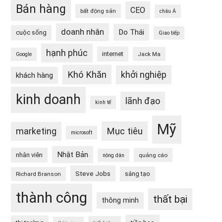
Bán hàng
CEO
bất động sản
châu Á
doanh nhân
Do Thái
cuộc sống
Giao tiếp
hạnh phúc
internet
Jack Ma
Google
Khó Khăn
khởi nghiệp
khách hàng
kinh doanh
lãnh đạo
kinh tế
Mỹ
Mục tiêu
marketing
microsoft
Nhật Bản
nhân viên
quảng cáo
nông dân
Steve Jobs
sáng tạo
Richard Branson
thành công
thất bại
thông minh