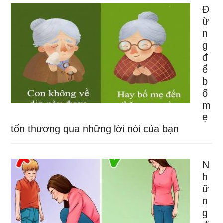
Đ
ừ
n
g
đ
ể
b
ố
m
ẹ
tổn thương qua những lời nói của bạn
N
h
ữ
n
g