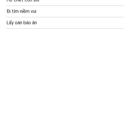
Đi tìm niềm vui
Lấy oán báo ân