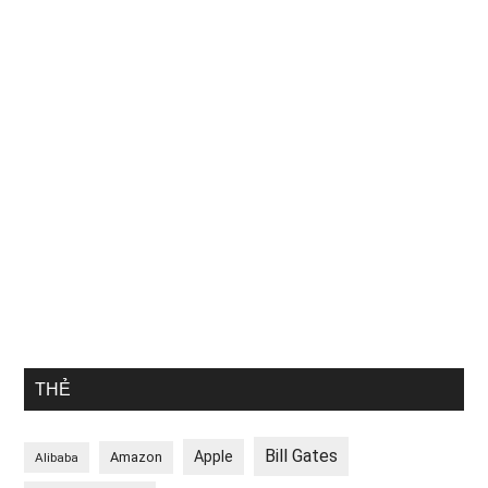
THẺ
Bill Gates
Apple
Amazon
Alibaba