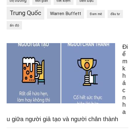
tiền bạc
thị trường
tiết kiệm
thời gian
Trung Quốc
Warren Buffett
Đam mê
đầu tư
ấn độ
Đi
ể
m
k
h
á
c
n
h
a
u giữa người giả tạo và người chân thành