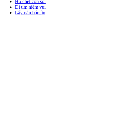
Hổ chết còn sói
Đi tìm niềm vui
Lấy oán báo ân