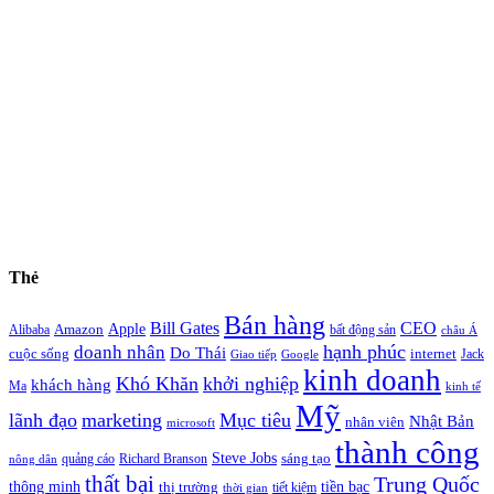
Thẻ
Bán hàng
Bill Gates
CEO
Apple
Amazon
Alibaba
bất động sản
châu Á
hạnh phúc
doanh nhân
Do Thái
cuộc sống
internet
Jack
Giao tiếp
Google
kinh doanh
Khó Khăn
khởi nghiệp
khách hàng
Ma
kinh tế
Mỹ
lãnh đạo
marketing
Mục tiêu
Nhật Bản
nhân viên
microsoft
thành công
Steve Jobs
sáng tạo
quảng cáo
Richard Branson
nông dân
thất bại
Trung Quốc
thông minh
tiền bạc
thị trường
tiết kiệm
thời gian