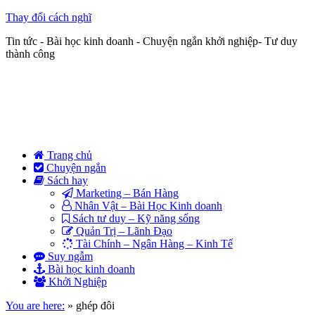
Thay đổi cách nghĩ
Tin tức - Bài học kinh doanh - Chuyện ngắn khởi nghiệp- Tư duy
thành công
Trang chủ
Chuyện ngắn
Sách hay
Marketing – Bán Hàng
Nhân Vật – Bài Học Kinh doanh
Sách tư duy – Kỹ năng sống
Quản Trị – Lãnh Đạo
Tài Chính – Ngân Hàng – Kinh Tế
Suy ngẫm
Bài học kinh doanh
Khởi Nghiệp
You are here:
»
ghép đôi