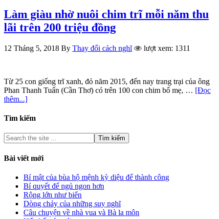
Làm giàu nhờ nuôi chim trĩ mỗi năm thu
lãi trên 200 triệu đồng
12 Tháng 5, 2018
By
Thay đổi cách nghĩ
lượt xem: 1311
Từ 25 con giống trĩ xanh, đỏ năm 2015, đến nay trang trại của ông
Phan Thanh Tuấn (Cần Thơ) có trên 100 con chim bố mẹ, …
[Đọc
thêm...]
Tìm kiếm
Bài viết mới
Bí mật của bùa hộ mệnh kỳ diệu để thành công
Bí quyết để ngủ ngon hơn
Rộng lớn như biển
Dòng chảy của những suy nghĩ
Câu chuyện về nhà vua và Bà la môn