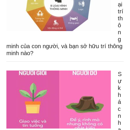
ại
trí
th
ô
n
g
minh của con người, và bạn sở hữu trí thông
minh nào?
S
ự
k
h
á
c
n
h
a