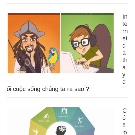
In
te
rn
et
đ
ã
th
a
y
đ
ổi cuộc sống chúng ta ra sao ?
C
ó
8
lo