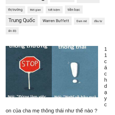
tiền bạc
thị trường
tiết kiệm
thời gian
Trung Quốc
Warren Buffett
Đam mê
đầu tư
ấn độ
1
1
c
á
c
h
d
ạ
y
c
on của cha mẹ thông thái như thế nào ?