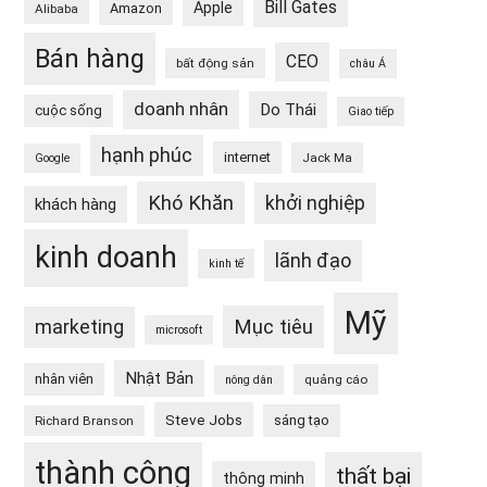
Bill Gates
Apple
Amazon
Alibaba
Bán hàng
CEO
bất động sản
châu Á
doanh nhân
Do Thái
cuộc sống
Giao tiếp
hạnh phúc
internet
Jack Ma
Google
Khó Khăn
khởi nghiệp
khách hàng
kinh doanh
lãnh đạo
kinh tế
Mỹ
Mục tiêu
marketing
microsoft
Nhật Bản
nhân viên
quảng cáo
nông dân
Steve Jobs
sáng tạo
Richard Branson
thành công
thất bại
thông minh