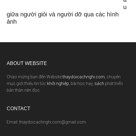
u
giữa người giỏi và người dỡ qua các hình
ảnh
ABOUT WEBSITE
Chào mừng bạn đến Website
thaydoicachnghi.com
, chuyên
mục giới thiệu tin tức
khởi nghiệp
, bài học hay,
sách
phát triển
bản thân nên đọc
CONTACT
Email: thaydoicachnghi.com@gmail.com