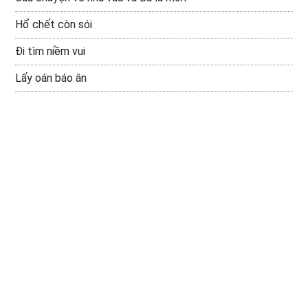
Hổ chết còn sói
Đi tìm niềm vui
Lấy oán báo ân