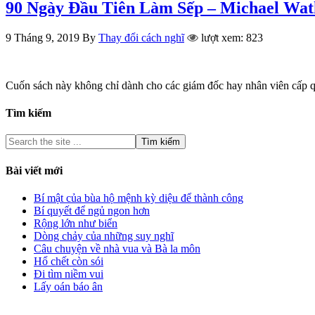
90 Ngày Đầu Tiên Làm Sếp – Michael Wat
9 Tháng 9, 2019
By
Thay đổi cách nghĩ
lượt xem: 823
Cuốn sách này không chỉ dành cho các giám đốc hay nhân viên cấp 
Tìm kiếm
Bài viết mới
Bí mật của bùa hộ mệnh kỳ diệu để thành công
Bí quyết để ngủ ngon hơn
Rộng lớn như biển
Dòng chảy của những suy nghĩ
Câu chuyện về nhà vua và Bà la môn
Hổ chết còn sói
Đi tìm niềm vui
Lấy oán báo ân