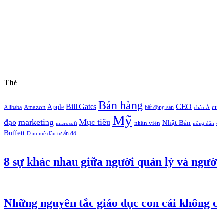
Thẻ
Bán hàng
Bill Gates
CEO
Apple
Amazon
c
Alibaba
bất động sản
châu Á
Mỹ
đạo
marketing
Mục tiêu
Nhật Bản
nhân viên
microsoft
nông dân
Buffett
ấn độ
Đam mê
đầu tư
8 sự khác nhau giữa người quản lý và ngườ
Những nguyên tắc giáo dục con cái không c