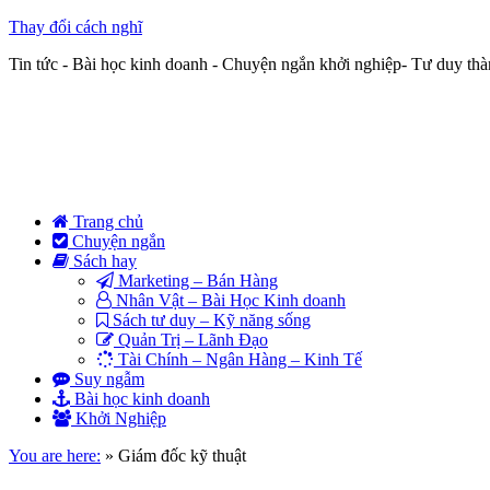
Thay đổi cách nghĩ
Tin tức - Bài học kinh doanh - Chuyện ngắn khởi nghiệp- Tư duy th
Trang chủ
Chuyện ngắn
Sách hay
Marketing – Bán Hàng
Nhân Vật – Bài Học Kinh doanh
Sách tư duy – Kỹ năng sống
Quản Trị – Lãnh Đạo
Tài Chính – Ngân Hàng – Kinh Tế
Suy ngẫm
Bài học kinh doanh
Khởi Nghiệp
You are here:
»
Giám đốc kỹ thuật