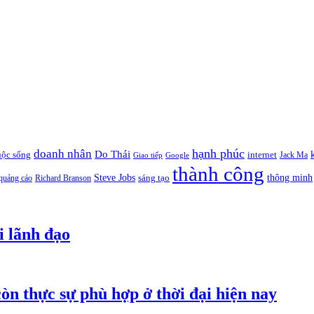
hạnh phúc
doanh nhân
Do Thái
uộc sống
internet
Jack Ma
Giao tiếp
Google
thành công
thông minh
Steve Jobs
sáng tạo
quảng cáo
Richard Branson
i lãnh đạo
òn thực sự phù hợp ở thời đại hiện nay