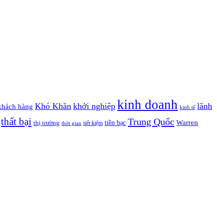
kinh doanh
Khó Khăn
khởi nghiệp
lãnh
khách hàng
kinh tế
thất bại
Trung Quốc
Warren
tiền bạc
thị trường
tiết kiệm
thời gian