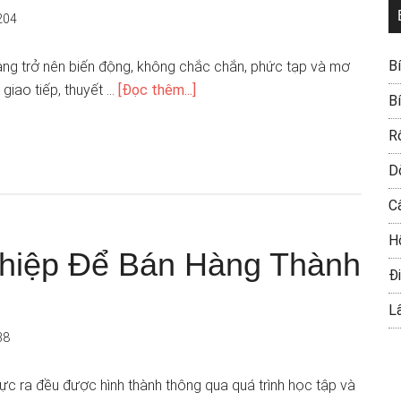
204
B
ng trở nên biến động, không chắc chắn, phức tạp và mơ
 giao tiếp, thuyết …
[Đọc thêm...]
B
R
D
C
H
ghiệp Để Bán Hàng Thành
Đi
L
38
thực ra đều được hình thành thông qua quá trình học tập và