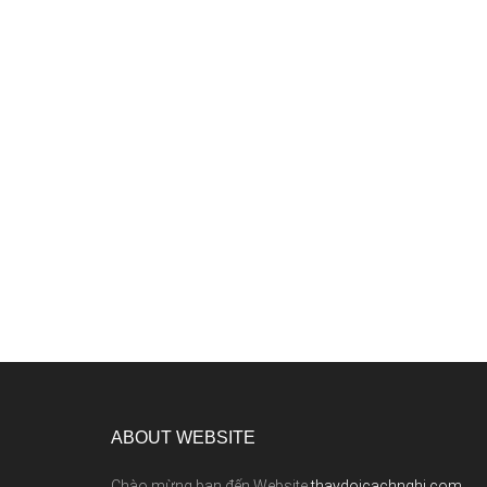
ABOUT WEBSITE
Chào mừng bạn đến Website
thaydoicachnghi.com
,