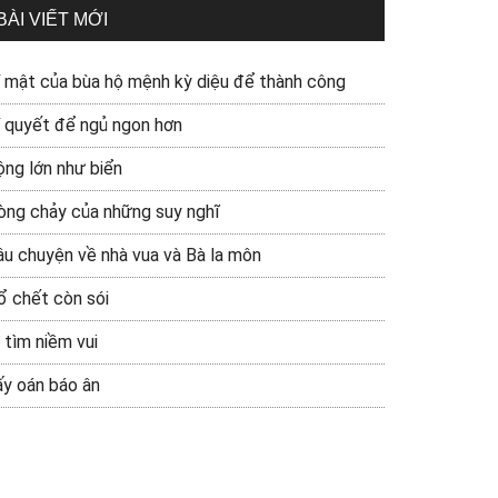
BÀI VIẾT MỚI
í mật của bùa hộ mệnh kỳ diệu để thành công
í quyết để ngủ ngon hơn
ộng lớn như biển
òng chảy của những suy nghĩ
âu chuyện về nhà vua và Bà la môn
ổ chết còn sói
 tìm niềm vui
ấy oán báo ân