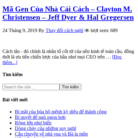
Mã Gen Của Nhà Cải Cách – Clayton M.
Christensen – Jeff Dyer & Hal Gregersen
24 Tháng 9, 2019
By
Thay đổi cách nghĩ
lượt xem: 689
Cách tân - đó chính là nhân tố cốt tử của nền kinh tế toàn cầu, đồng
thời là ưu tiên chiến lược của hầu như mọi CEO trên …
[Đọc
thêm...]
Tìm kiếm
Bài viết mới
Bí mật của bùa hộ mệnh kỳ diệu để thành công
Bí quyết để ngủ ngon hơn
Rộng lớn như biển
Dòng chảy của những suy nghĩ
Câu chuyện về nhà vua và Bà la môn