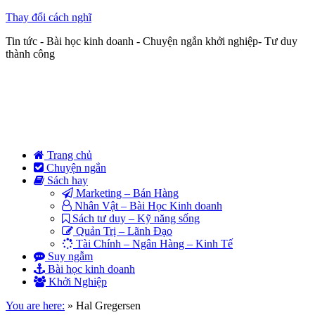
Thay đổi cách nghĩ
Tin tức - Bài học kinh doanh - Chuyện ngắn khởi nghiệp- Tư duy
thành công
Trang chủ
Chuyện ngắn
Sách hay
Marketing – Bán Hàng
Nhân Vật – Bài Học Kinh doanh
Sách tư duy – Kỹ năng sống
Quản Trị – Lãnh Đạo
Tài Chính – Ngân Hàng – Kinh Tế
Suy ngẫm
Bài học kinh doanh
Khởi Nghiệp
You are here:
»
Hal Gregersen