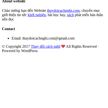
About website
Chào mừng bạn đến Website
thaydoicachnghi.com
, chuyên mục
giới thiệu tin tức
khởi nghiệp
, bài học hay,
sách
phát triển bản thân
nên đọc
Contact
Email: thaydoicachnghi.com@gmail.com
© Copyright 2017
Thay đổi cách nghĩ
All Rights Reserved ·
Powered by WordPress