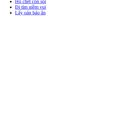
Hổ chết còn sói
Đi tìm niềm vui
Lấy oán báo ân