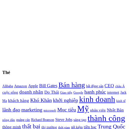
Thẻ
Bán hàng
Bill Gates
CEO
Apple
Amazon
Alibaba
bất động sản
châu Á
hạnh phúc
doanh nhân
Do Thái
cuộc sống
internet
Jack
Giao tiếp
Google
kinh doanh
Khó Khăn
khởi nghiệp
khách hàng
Ma
kinh tế
Mỹ
lãnh đạo
marketing
Mục tiêu
Nhật Bản
nhân viên
microsoft
thành công
Steve Jobs
sáng tạo
quảng cáo
Richard Branson
nông dân
thất bại
Trung Quốc
thông minh
tiền bạc
thị trường
tiết kiệm
thời gian