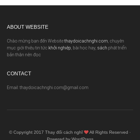
ABOUT WEBSITE
Chào mừng bạn đến Website
thaydoicachnghi.com
, chuyên
mục giới thiệu tin tức
khởi nghiệp
, bài học hay,
sách
phát triển
bản thân nên đọc
CONTACT
Email: thaydoicachnghi.com@gmail.com
© Copyright 2017
Thay đổi cách nghĩ
All Rights Reserved ·
Powered by WordPress