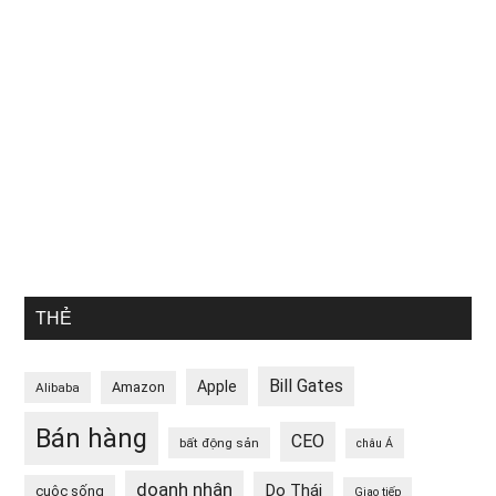
THẺ
Bill Gates
Apple
Amazon
Alibaba
Bán hàng
CEO
bất động sản
châu Á
doanh nhân
Do Thái
cuộc sống
Giao tiếp