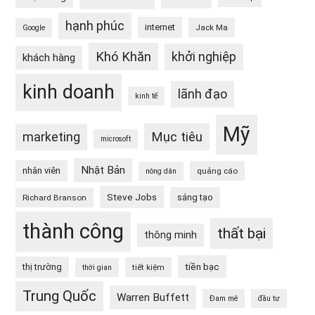
hạnh phúc
internet
Jack Ma
Google
Khó Khăn
khởi nghiệp
khách hàng
kinh doanh
lãnh đạo
kinh tế
Mỹ
Mục tiêu
marketing
microsoft
Nhật Bản
nhân viên
quảng cáo
nông dân
Steve Jobs
sáng tạo
Richard Branson
thành công
thất bại
thông minh
tiền bạc
thị trường
tiết kiệm
thời gian
Trung Quốc
Warren Buffett
Đam mê
đầu tư