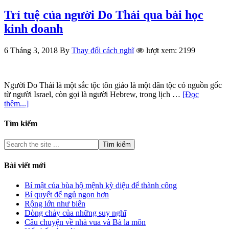
Trí tuệ của người Do Thái qua bài học
kinh doanh
6 Tháng 3, 2018
By
Thay đổi cách nghĩ
lượt xem: 2199
Người Do Thái là một sắc tộc tôn giáo là một dân tộc có nguồn gốc
từ người Israel, còn gọi là người Hebrew, trong lịch …
[Đọc
thêm...]
Tìm kiếm
Bài viết mới
Bí mật của bùa hộ mệnh kỳ diệu để thành công
Bí quyết để ngủ ngon hơn
Rộng lớn như biển
Dòng chảy của những suy nghĩ
Câu chuyện về nhà vua và Bà la môn