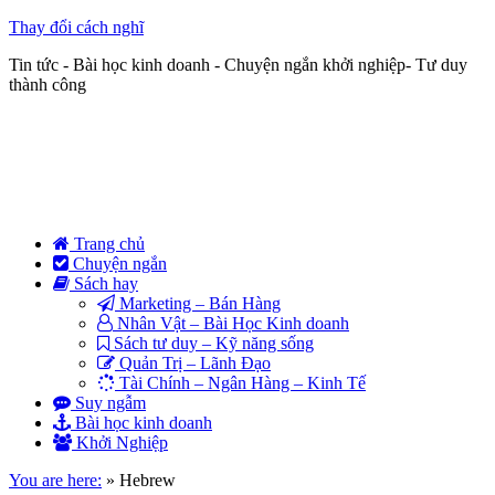
Thay đổi cách nghĩ
Tin tức - Bài học kinh doanh - Chuyện ngắn khởi nghiệp- Tư duy
thành công
Trang chủ
Chuyện ngắn
Sách hay
Marketing – Bán Hàng
Nhân Vật – Bài Học Kinh doanh
Sách tư duy – Kỹ năng sống
Quản Trị – Lãnh Đạo
Tài Chính – Ngân Hàng – Kinh Tế
Suy ngẫm
Bài học kinh doanh
Khởi Nghiệp
You are here:
»
Hebrew