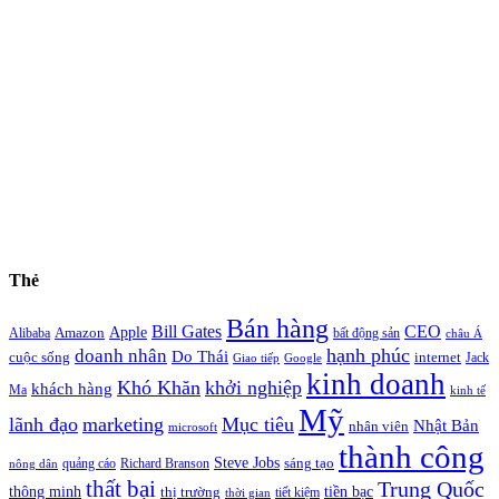
Thẻ
Bán hàng
Bill Gates
CEO
Apple
Amazon
Alibaba
bất động sản
châu Á
hạnh phúc
doanh nhân
Do Thái
cuộc sống
internet
Jack
Giao tiếp
Google
kinh doanh
Khó Khăn
khởi nghiệp
khách hàng
Ma
kinh tế
Mỹ
lãnh đạo
marketing
Mục tiêu
Nhật Bản
nhân viên
microsoft
thành công
Steve Jobs
sáng tạo
quảng cáo
Richard Branson
nông dân
thất bại
Trung Quốc
thông minh
tiền bạc
thị trường
tiết kiệm
thời gian