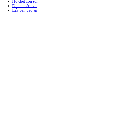
Hổ chết còn sói
Đi tìm niềm vui
Lấy oán báo ân