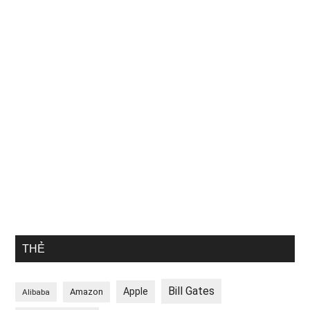
THẺ
Bill Gates
Apple
Amazon
Alibaba