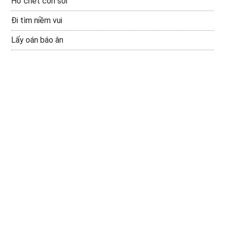
Hổ chết còn sói
Đi tìm niềm vui
Lấy oán báo ân