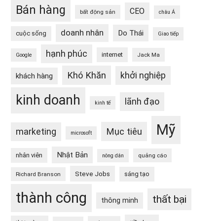
Bán hàng
CEO
bất động sản
châu Á
doanh nhân
Do Thái
cuộc sống
Giao tiếp
hạnh phúc
internet
Jack Ma
Google
Khó Khăn
khởi nghiệp
khách hàng
kinh doanh
lãnh đạo
kinh tế
Mỹ
Mục tiêu
marketing
microsoft
Nhật Bản
nhân viên
quảng cáo
nông dân
Steve Jobs
sáng tạo
Richard Branson
thành công
thất bại
thông minh