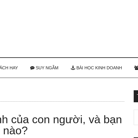
ÁCH HAY
SUY NGẪM
BÀI HỌC KINH DOANH
inh của con người, và bạn
h nào?