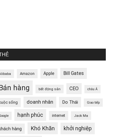
THẺ
Bill Gates
Apple
Amazon
Alibaba
Bán hàng
CEO
bất động sản
châu Á
doanh nhân
Do Thái
cuộc sống
Giao tiếp
hạnh phúc
internet
Jack Ma
Google
Khó Khăn
khởi nghiệp
khách hàng