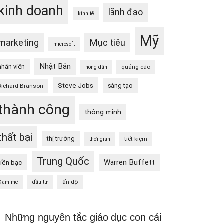
kinh doanh
lãnh đạo
kinh tế
Mỹ
Mục tiêu
marketing
microsoft
Nhật Bản
nhân viên
quảng cáo
nông dân
Steve Jobs
sáng tạo
Richard Branson
thành công
thông minh
thất bại
thị trường
tiết kiệm
thời gian
Trung Quốc
Warren Buffett
tiền bạc
ấn độ
Đam mê
đầu tư
Những nguyên tắc giáo dục con cái