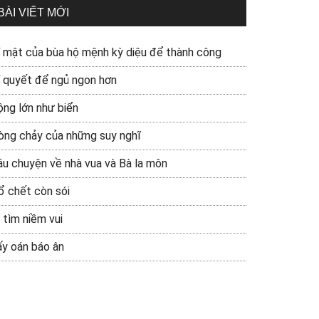
BÀI VIẾT MỚI
í mật của bùa hộ mệnh kỳ diệu để thành công
í quyết để ngủ ngon hơn
ộng lớn như biển
òng chảy của những suy nghĩ
âu chuyện về nhà vua và Bà la môn
ổ chết còn sói
 tìm niềm vui
ấy oán báo ân