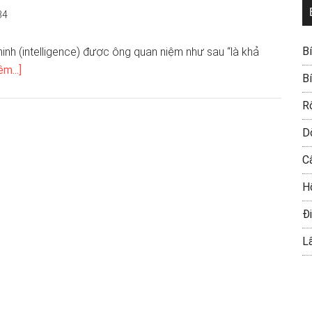
34
B
minh (intelligence) được ông quan niệm như sau “là khả
m...]
B
R
D
C
H
Đi
L